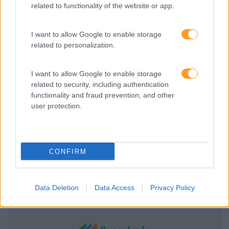
related to functionality of the website or app.
Alterações ao código do trabalho
I want to allow Google to enable storage
Decorrente da promulgação da nova legislação em
related to personalization.
Maio de 2023 que fez alterações significativas à
legislação laboral, o nosso cliente pretendia fornecer
I want to allow Google to enable storage
aos participantes os conhecimentos mais
related to security, including authentication
atualizados de legislação do trabalho,
functionality and fraud prevention, and other
nomeadamente no que respeita ao teletrabalho,
user protection.
parentalidade, contratação e subcontratação.
CONFIRM
Data Deletion
Data Access
Privacy Policy