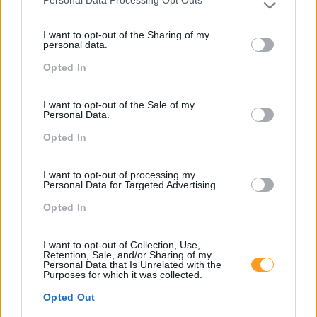
Personal Data Processing Opt Outs
Please note that this website/app uses one or more Google
Proporcionar aos elementos da Direção de Recursos
services and may gather and store information including but
Humanos da empresa um momento memorável de
I want to opt-out of the Sharing of my
not limited to your visit or usage behaviour. You may click to
consolidação do espírito da equipa.
personal data.
grant or deny consent to Google and its third-party tags to
Opted In
use your data for below specified purposes in below Google
consent section.
I want to opt-out of the Sale of my
Personal Data.
Opted In
I want to opt-out of processing my
Personal Data for Targeted Advertising.
Opted In
I want to opt-out of Collection, Use,
Retention, Sale, and/or Sharing of my
Personal Data that Is Unrelated with the
Purposes for which it was collected.
Opted Out