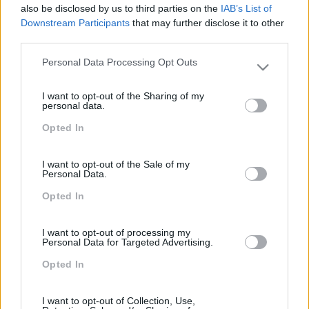
also be disclosed by us to third parties on the
IAB’s List of
Downstream Participants
that may further disclose it to other
third parties.
PEÇA-NOS UMA PROPOSTA
Personal Data Processing Opt Outs
Please note that this website/app uses one or more Google
services and may gather and store information including but
I want to opt-out of the Sharing of my
not limited to your visit or usage behaviour. You may click to
personal data.
grant or deny consent to Google and its third-party tags to
Opted In
use your data for below specified purposes in below Google
consent section.
I want to opt-out of the Sale of my
Personal Data.
Opted In
I want to opt-out of processing my
Personal Data for Targeted Advertising.
Formações ajustadas
Opted In
ao seu negócio
I want to opt-out of Collection, Use,