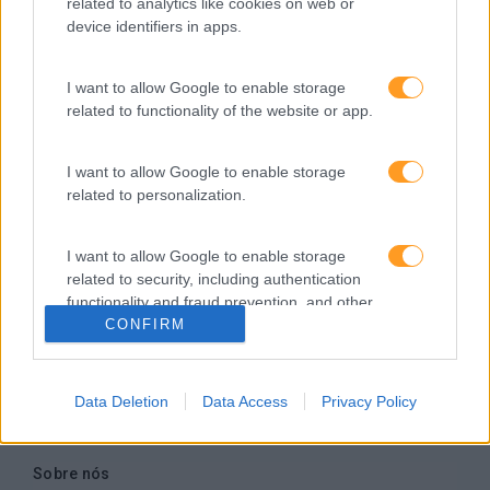
Somos a filial portuguesa do grupo SKOLAE Formation,
related to analytics like cookies on web or
empresa europeia multiespecializada no desenvolvimento
device identifiers in apps.
de competências e soluções de aprendizagem. Estamos
em Portugal desde 1998.
I want to allow Google to enable storage
related to functionality of the website or app.
I want to allow Google to enable storage
related to personalization.
Ver todas as formações
Soluções
I want to allow Google to enable storage
related to security, including authentication
functionality and fraud prevention, and other
Formação
CONFIRM
user protection.
Consultoria
Digital Learning
Team Building
Data Deletion
Data Access
Privacy Policy
Mentoring
Coaching
Sobre nós