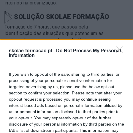
internos na organização.
SOLUÇÃO SKOLAE FORMAÇÃO
Formação de 7 horas, que passou pela
identificação das situações que potenciam as
reclamações, para encontrar estratégias para serem
ultrapassadas.
skolae-formacao.pt -
Do Not Process My Personal
Information
METODOLOGIA
If you wish to opt-out of the sale, sharing to third parties, or
Formação dinâmica com um método ativo,
processing of your personal or sensitive information for
retratando situações do dia a dia. Recurso a
targeted advertising by us, please use the below opt-out
estudos de caso.
section to confirm your selection. Please note that after your
opt-out request is processed you may continue seeing
IMPACTO OBTIDO
interest-based ads based on personal information utilized by
us or personal information disclosed to third parties prior to
Maior consciência dos fatores que podem originar
your opt-out. You may separately opt-out of the further
reclamações e trabalhar a empatia e o
rapport
para
disclosure of your personal information by third parties on the
encontrar as melhores soluções.
IAB’s list of downstream participants. This information may