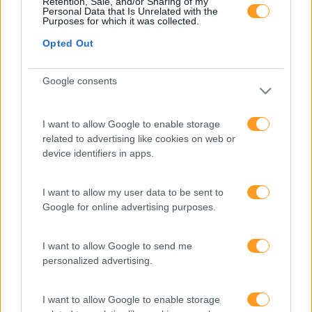
Retention, Sale, and/or Sharing of my
FORMAÇÕES À
Personal Data that Is Unrelated with the
Purposes for which it was collected.
Opted Out
MEDIDA
Google consents
Provocamos e aceleramos processos de mudança com a
implementação e desenvolvimento de soluções
I want to allow Google to enable storage
pragmáticas orientadas para os resultados
related to advertising like cookies on web or
device identifiers in apps.
I want to allow my user data to be sent to
SABER MAIS
Google for online advertising purposes.
I want to allow Google to send me
personalized advertising.
SKOLAE Formação
I want to allow Google to enable storage