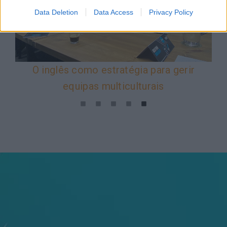
Data Deletion
Data Access
Privacy Policy
O inglês como estratégia para gerir
equipas multiculturais