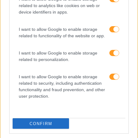
related to analytics like cookies on web or
Tem necessidades específicas de formação em
device identifiers in apps.
inglês ou noutras línguas estrangeiras?
Quer obter resultados reais de progressão e
I want to allow Google to enable storage
aprendizagem dos seus colaboradores?
related to functionality of the website or app.
Gostaria de caracterizar o nível linguístico das
suas equipas na escala QECR e definir o nível de
I want to allow Google to enable storage
progressão individual de cada um?
related to personalization.
I want to allow Google to enable storage
related to security, including authentication
functionality and fraud prevention, and other
PEÇA-NOS UMA PROPOSTA
user protection.
CONFIRM