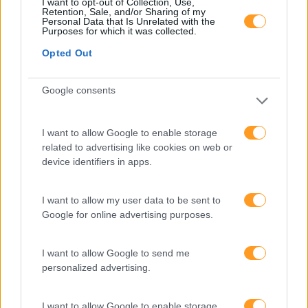
I want to opt-out of Collection, Use,
DIGITAL
Retention, Sale, and/or Sharing of my
Personal Data that Is Unrelated with the
Purposes for which it was collected.
OUTRAS LÍNGUAS
Opted Out
CLIENTES
Google consents
FAQ's
I want to allow Google to enable storage
related to advertising like cookies on web or
device identifiers in apps.
I want to allow my user data to be sent to
Google for online advertising purposes.
Quer rentabilizar o seu
I want to allow Google to send me
investimento de formação
personalized advertising.
em línguas?
I want to allow Google to enable storage