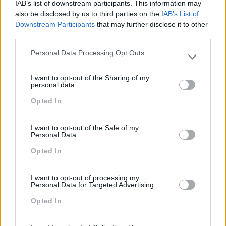
IAB’s list of downstream participants. This information may
also be disclosed by us to third parties on the
IAB’s List of
Downstream Participants
that may further disclose it to other
third parties.
FEEDBACK E AVALIAÇÃO
Personal Data Processing Opt Outs
Regular com vista à
Please note that this website/app uses one or more Google
progressão de nível
services and may gather and store information including but
I want to opt-out of the Sharing of my
30-90 minutos
not limited to your visit or usage behaviour. You may click to
personal data.
grant or deny consent to Google and its third-party tags to
Opted In
use your data for below specified purposes in below Google
consent section.
I want to opt-out of the Sale of my
Personal Data.
FORMATOS
Opted In
INGLÊS
I want to opt-out of processing my
Personal Data for Targeted Advertising.
Opted In
CURSOS ESPECIALIZADOS