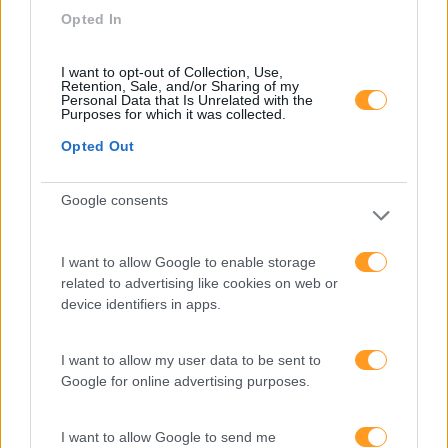
Opted In
Deixe-se inspirar com o business case
I want to opt-out of Collection, Use,
Retention, Sale, and/or Sharing of my
Personal Data that Is Unrelated with the
Purposes for which it was collected.
Opted Out
O management e a estrutura de recursos humanos do Grupo
Pasta non Basta consideram crucial, desde o início do projeto
‘institucionalizar’ uma academia corporativa no âmbito da sua
Google consents
política de recursos humanos, evitando redundâncias nos
processos de formação (interna e externa), acentuando o
I want to allow Google to enable storage
pragmatismo organizacional e a necessidade de documentar
related to advertising like cookies on web or
percursos de aprendizagem.
device identifiers in apps.
I want to allow my user data to be sent to
VER BUSINESS CASE
Google for online advertising purposes.
I want to allow Google to send me