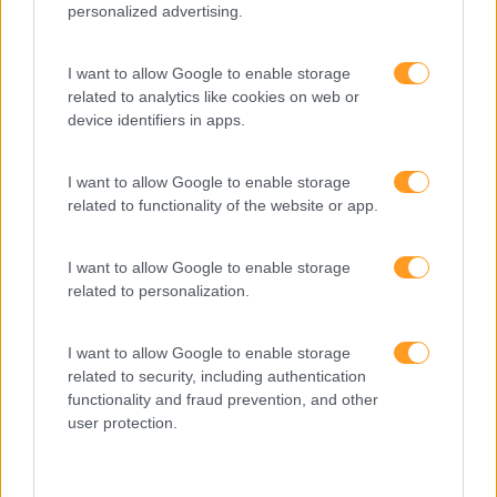
personalized advertising.
Deixe-se inspirar com o business case
I want to allow Google to enable storage
related to analytics like cookies on web or
device identifiers in apps.
Este projeto surgiu para suprir uma necessidade da
Associação Portuguesa de Administradores Hospitalares no
I want to allow Google to enable storage
âmbito da construção da oferta formativa dos seus
related to functionality of the website or app.
associados e respetiva operacionalização e comunicação.
I want to allow Google to enable storage
related to personalization.
VER BUSINESS CASE
I want to allow Google to enable storage
related to security, including authentication
functionality and fraud prevention, and other
PEÇA-NOS UMA PROPOSTA
user protection.