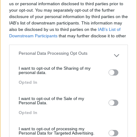
tornam propriedade do cliente
us or personal information disclosed to third parties prior to
Definição de competências essenciais
your opt-out. You may separately opt-out of the further
Treino de formadores internos do cliente
disclosure of your personal information by third parties on the
IAB’s list of downstream participants. This information may
also be disclosed by us to third parties on the
IAB’s List of
Downstream Participants
that may further disclose it to other
third parties.
Personal Data Processing Opt Outs
Please note that this website/app uses one or more Google
services and may gather and store information including but
I want to opt-out of the Sharing of my
not limited to your visit or usage behaviour. You may click to
personal data.
GESTÃO E OPERACIONALIZAÇÃO
grant or deny consent to Google and its third-party tags to
Opted In
use your data for below specified purposes in below Google
Comunicação interna da AC
consent section.
Gestão operacional da AC
I want to opt-out of the Sale of my
Monitorizar a performance
Personal Data.
Avaliar o impacto e medir o ROI
Opted In
Processos de melhoria contínua
I want to opt-out of processing my
Personal Data for Targeted Advertising.