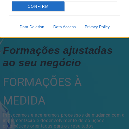
CONFIRM
Data Deletion
Data Access
Privacy Policy
Formações ajustadas
ao seu negócio
FORMAÇÕES À
MEDIDA
Provocamos e aceleramos processos de mudança com a
implementação e desenvolvimento de soluções
pragmáticas orientadas para os resultados