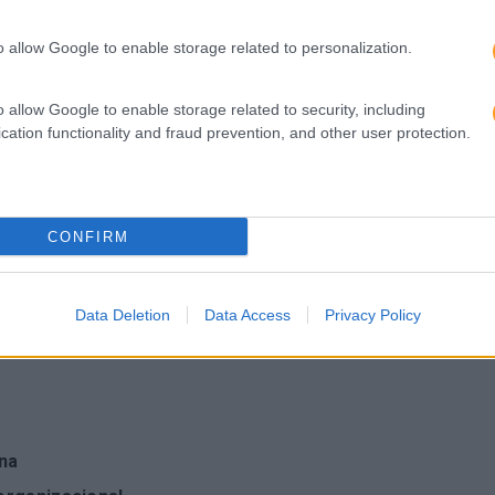
s reais do dia a dia
o allow Google to enable storage related to personalization.
escuta e comunicação
izagem em ação
o allow Google to enable storage related to security, including
ens para o seu contexto profissional
cation functionality and fraud prevention, and other user protection.
revelações” que ajudam a compreender como a equipa reage 
CONFIRM
ng Trust & Go
 precisam de:
Data Deletion
Data Access
Privacy Policy
na