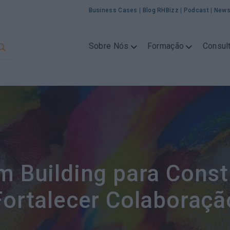
Business Cases
|
Blog RHBizz
|
Podcast
|
News
Sobre Nós
Formação
Consult
m Building para Const
Fortalecer Colaboraçã