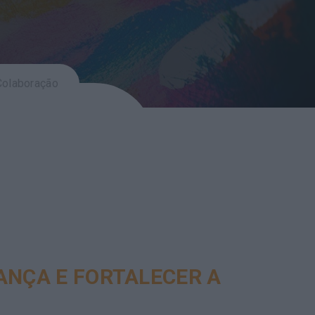
 Colaboração
ANÇA E FORTALECER A