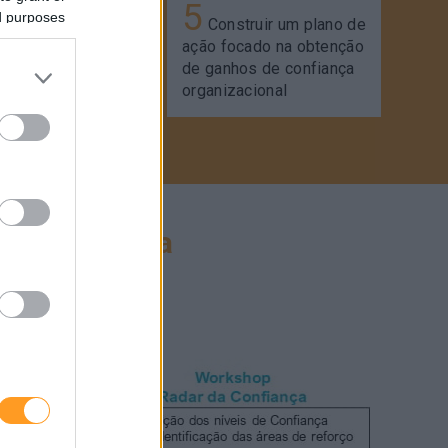
5
ed purposes
ficar as 10
Construir um plano de
práticas-chave
ação focado na obtenção
s de confiança
de ganhos de confiança
organizacional
na sua equipa