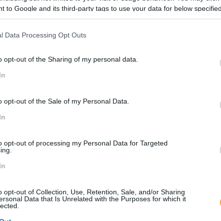
3
4
 to Google and its third-party tags to use your data for below specifi
tografia”
Potenciar o
Identi
ogle consent section.
nfiança
relacionamento entre as
ações e 
pessoas
geradora
l Data Processing Opt Outs
o opt-out of the Sharing of my personal data.
In
o opt-out of the Sale of my Personal Data.
ráticas geradoras de confiança 
In
to opt-out of processing my Personal Data for Targeted
ing.
In
o opt-out of Collection, Use, Retention, Sale, and/or Sharing
ersonal Data that Is Unrelated with the Purposes for which it
lected.