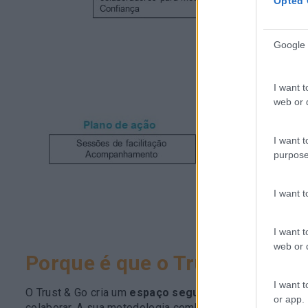
Opted 
Google 
I want t
web or d
I want t
purpose
I want 
I want t
web or d
Porque é que o Trust & Go fu
I want t
O Trust & Go cria um
espaço seguro
onde os participan
or app.
colaborar. A sua metodologia combina: