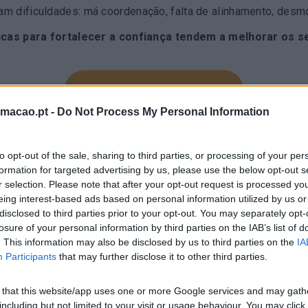
tam dificuldades: má coordenação, falta de alinhamento, desm
as para fortalecer a confiança tendem a melhorar os s
PEÇA-NOS UMA PROPOSTA
rmacao.pt -
Do Not Process My Personal Information
to opt-out of the sale, sharing to third parties, or processing of your per
formation for targeted advertising by us, please use the below opt-out s
r selection. Please note that after your opt-out request is processed y
 maiores especialistas mundiais no tema da Con
eing interest-based ads based on personal information utilized by us or
disclosed to third parties prior to your opt-out. You may separately opt-
organizações a fomentar as boas práticas ger
losure of your personal information by third parties on the IAB’s list of
idades de aprendizagem, o Trust & Go, com o p
. This information may also be disclosed by us to third parties on the
IA
Participants
that may further disclose it to other third parties.
 that this website/app uses one or more Google services and may gath
including but not limited to your visit or usage behaviour. You may click 