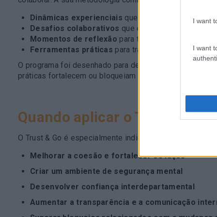
Dinâmicas experienciais
que revelam comportamento
I want t
Desafios colaborativos
que exigem coordenação, 
Momentos de reflexão
para transformar a aprend
I want t
Ferramentas práticas
para transferir as aprendizag
authenti
O programa foi desenhado para desencadear pequenas “
práticas fortalecem ou bloqueiam a confiança.
Quando aplicar o Team Buildi
O Trust & Go é especialmente indicado para equipas que
Melhorar a coesão e fortalecer os laços
Criar um ambiente de segurança mental
Desenvolver confiança interdepartamental
Aumentar a transparência e a comunicação inter