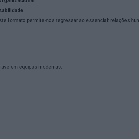
organizacional
sabilidade
este formato permite-nos regressar ao essencial: relações h
chave em equipas modernas: