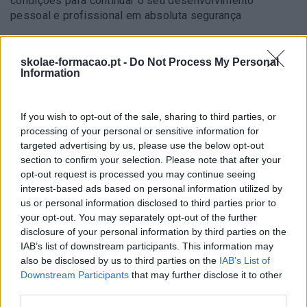
condições para continuar o seu desenvolvimento
pessoal e profissional em absoluta segurança
7 horas
skolae-formacao.pt -
Do Not Process My Personal
Não se esqueça de
subscrever o blog RhBizz
e de nos
Information
seguir no
LindekIn
,
Facebook
,
Instagram
,
Youtube
e
Twitter
.
If you wish to opt-out of the sale, sharing to third parties, or
processing of your personal or sensitive information for
targeted advertising by us, please use the below opt-out
section to confirm your selection. Please note that after your
opt-out request is processed you may continue seeing
Cursos relacionados
interest-based ads based on personal information utilized by
us or personal information disclosed to third parties prior to
your opt-out. You may separately opt-out of the further
disclosure of your personal information by third parties on the
IAB’s list of downstream participants. This information may
also be disclosed by us to third parties on the
IAB’s List of
Downstream Participants
that may further disclose it to other
third parties.