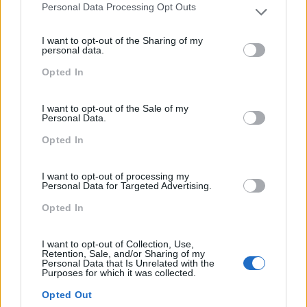
Personal Data Processing Opt Outs
Please note that this website/app uses one or more Google
services and may gather and store information including but
I want to opt-out of the Sharing of my
not limited to your visit or usage behaviour. You may click to
personal data.
grant or deny consent to Google and its third-party tags to
Opted In
use your data for below specified purposes in below Google
consent section.
I want to opt-out of the Sale of my
Personal Data.
Opted In
CCP – REVISÃO DO CÓDIGO DOS CONTRATOS
PÚBLICOS 2026: PRINCIPAIS ALTERAÇÕES E
IMPACTO PRÁTICO
I want to opt-out of processing my
Personal Data for Targeted Advertising.
Opted In
I want to opt-out of Collection, Use,
Retention, Sale, and/or Sharing of my
Personal Data that Is Unrelated with the
Purposes for which it was collected.
Opted Out