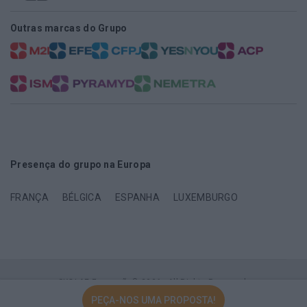
Outras marcas do Grupo
Presença do grupo na Europa
FRANÇA
BÉLGICA
ESPANHA
LUXEMBURGO
SKOLAE Formação© 2026 . All Rights Reserved.
PEÇA-NOS UMA PROPOSTA!
Contactos
Política de Privacidade