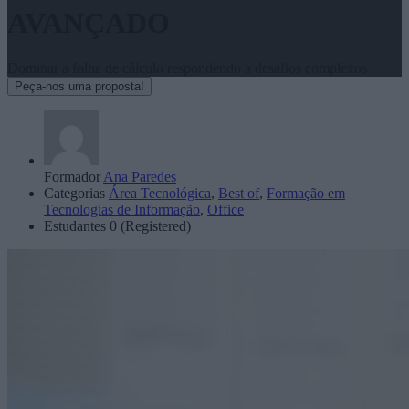
AVANÇADO
Dominar a folha de cálculo respondendo a desafios complexos
Peça-nos uma proposta!
Formador
Ana Paredes
Categorias
Área Tecnológica
,
Best of
,
Formação em
Tecnologias de Informação
,
Office
Estudantes
0 (Registered)