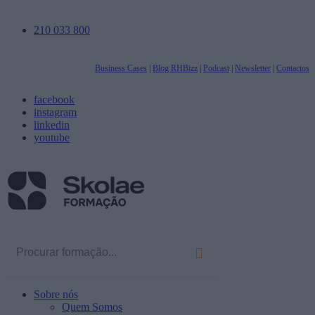
210 033 800
Business Cases
|
Blog RHBizz
|
Podcast
|
Newsletter
|
Contactos
facebook
instagram
linkedin
youtube
Sobre nós
Quem Somos