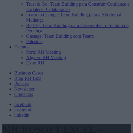
Trust & Go: Team Building para Construir Confiança e
Fortalecer Colaboração
Learn to Change: Team Building para a Abertura à
Mudança
Be(IN): Team Building para Desenvolver o Sentido de
Pertença
Onstage: Team Building com Teatro
Palestras
Eventos
Porto RH Meeting
Algarve RH Meeting
Expo RH
Business Cases
Blog RH Bizz
Podcast
Newsletter
Contactos
facebook
instagram
linkedin
MICROSOFT EXCEL –