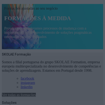
Formações ajustadas ao seu negócio
FORMAÇÕES À MEDIDA
Provocamos e aceleramos processos de mudança com a
implementação e desenvolvimento de soluções pragmáticas
orientadas para os resultados
SABER MAIS
SKOLAE Formação
Somos a filial portuguesa do grupo SKOLAE Formation, empresa
europeia multiespecializada no desenvolvimento de competências e
soluções de aprendizagem. Estamos em Portugal desde 1998.
facebook
instagram
linkedin
Ver todas as formações
Soluções