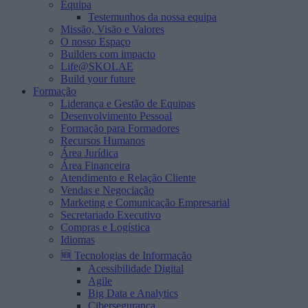
Equipa
Testemunhos da nossa equipa
Missão, Visão e Valores
O nosso Espaço
Builders com impacto
Life@SKOLAE
Build your future
Formação
Liderança e Gestão de Equipas
Desenvolvimento Pessoal
Formação para Formadores
Recursos Humanos
Área Jurídica
Área Financeira
Atendimento e Relação Cliente
Vendas e Negociação
Marketing e Comunicação Empresarial
Secretariado Executivo
Compras e Logística
Idiomas
🆕 Tecnologias de Informação
Acessibilidade Digital
Agile
Big Data e Analytics
Cibersegurança