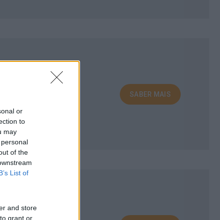
SABER MAIS
sonal or
ection to
ou may
 personal
out of the
 downstream
B’s List of
er and store
to grant or