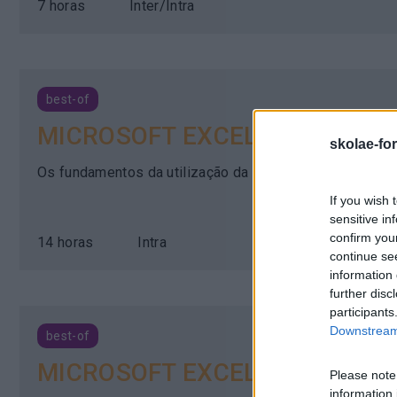
7 horas
Inter/
Intra
best-of
MICROSOFT EXCEL – INICIAL
skolae-fo
Os fundamentos da utilização da folha de cálculo
If you wish 
sensitive in
confirm you
14 horas
Intra
continue se
information 
further disc
participants
Downstream 
best-of
MICROSOFT EXCEL – AVANÇA
Please note
information 