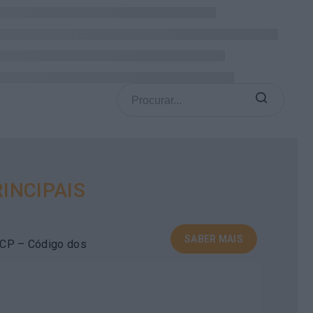
INCIPAIS
SABER MAIS
 CCP – Código dos