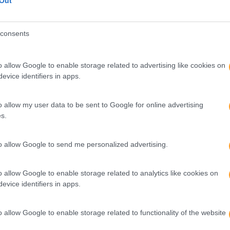
Out
AR A PRODUTIVIDADE
consents
65 Copilot e transforme dados em decisões com o apoio da Int
o allow Google to enable storage related to advertising like cookies on
evice identifiers in apps.
o allow my user data to be sent to Google for online advertising
s.
to allow Google to send me personalized advertising.
(IA) PARA GESTORES DE PROJETOS
o allow Google to enable storage related to analytics like cookies on
evice identifiers in apps.
 de projetos de TI, do planeamento à comunicação, com controlo
o allow Google to enable storage related to functionality of the website