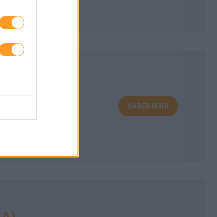
GENTES
SABER MAIS
tes e responsáveis.
IA)