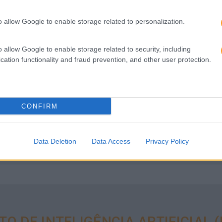
o allow Google to enable storage related to personalization.
o allow Google to enable storage related to security, including
cation functionality and fraud prevention, and other user protection.
AR E DOMINAR OS RISCOS EMER
CONFIRM
Artificial, garantindo sistemas de IA mais seguros, resilien
Data Deletion
Data Access
Privacy Policy
 DE INTELIGÊNCIA ARTIFICIAL (