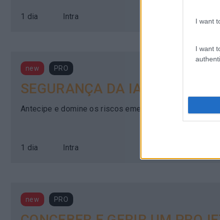
1 dia
Intra
I want t
I want t
authenti
new
PRO
SEGURANÇA DA IA — ANTECIP
Antecipe e domine os riscos emergentes da Inteligência 
1 dia
Intra
new
PRO
CONCEBER E GERIR UM PROJETO