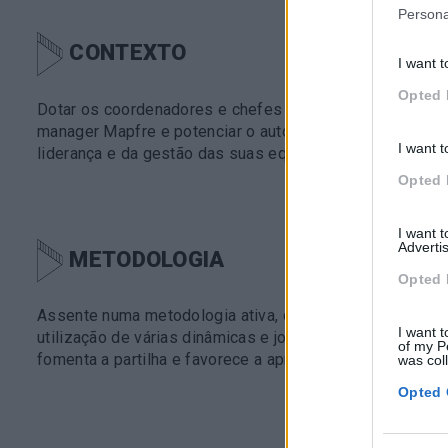
Persona
CONTEXTO
I want t
Opted 
Dotar os coordenadores e chefes de serviço das compe
manager Mapfre e potenciar o autoconhecimento destas
I want t
liderança e da gestão das suas equipas.
Opted 
I want 
Advertis
METODOLOGIA
Opted 
Assente numa metodologia ativa, dinâmica e participativ
I want t
utilização de várias dinâmicas e jogos pedagógicos, pr
of my P
fomenta a partilha e favorece a aprendizagem informal.
was col
Opted 