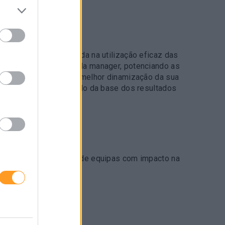
AE FORMAÇÃO
uração de 3 dias focada na utilização eficaz das
necessários à função da manager, potenciando as
 relacionais para uma melhor dinamização da sua
mance do grupo, partindo da base dos resultados
O
de liderança e gestão de equipas com impacto na
s.