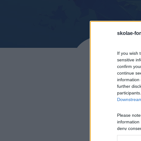
skolae-fo
If you wish 
sensitive in
confirm you
continue se
information 
further disc
participants
Downstream 
Please note
information 
deny consent
in below Go