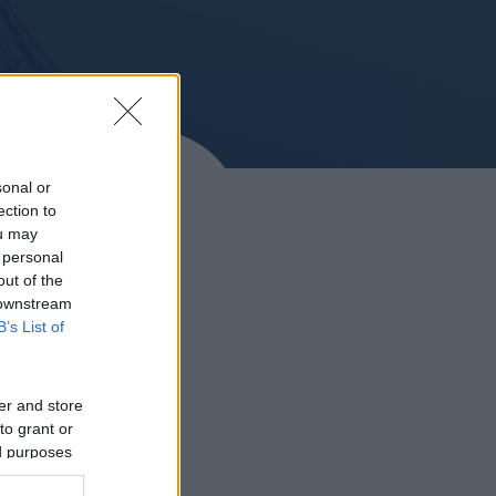
sonal or
ection to
ou may
 personal
out of the
 downstream
B’s List of
er and store
to grant or
ed purposes