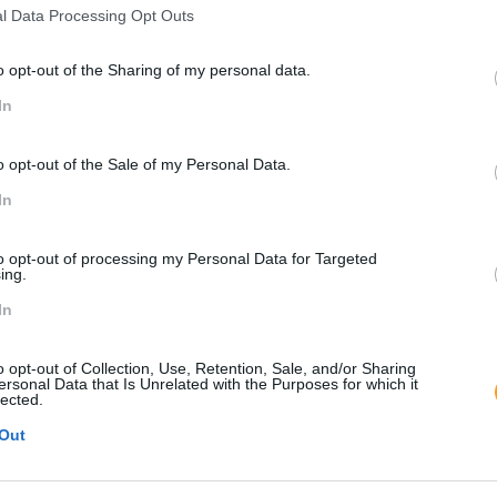
l Data Processing Opt Outs
SOLUÇÃO SKOL
o opt-out of the Sharing of my personal data.
In
tências chave de um
Formação presencial com a d
 pessoas no âmbito da
atitudes e comportamentos 
o opt-out of the Sale of my Personal Data.
suas habilidades pessoais e
equipa e melhoria da perfor
In
do DISC.
to opt-out of processing my Personal Data for Targeted
ing.
IMPACTO OBTID
In
a que, através da
Melhoria das competências 
o opt-out of Collection, Use, Retention, Sale, and/or Sharing
omove a descoberta,
performance e nos resultado
ersonal Data that Is Unrelated with the Purposes for which it
lected.
Out