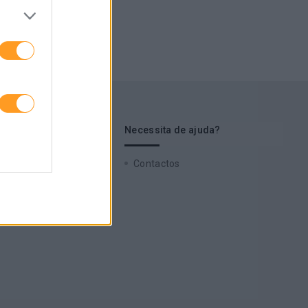
s de interesse
Necessita de ajuda?
 Cases
Contactos
zz
 a nossa newsletter