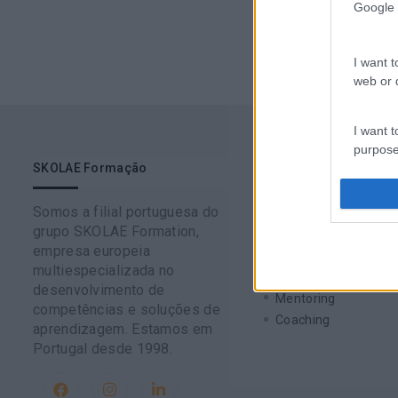
Google 
I want t
web or d
I want t
purpose
SKOLAE Formação
Soluções
I want 
Somos a filial portuguesa do
Formação
grupo SKOLAE Formation,
Consultoria
I want t
empresa europeia
Digital Learning
web or d
multiespecializada no
Team Building
desenvolvimento de
Mentoring
competências e soluções de
I want t
Coaching
aprendizagem. Estamos em
or app.
Portugal desde 1998.
I want t