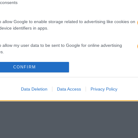
PEÇA-NOS UMA PROPOSTA
consents
o allow Google to enable storage related to advertising like cookies on
evice identifiers in apps.
o allow my user data to be sent to Google for online advertising
s.
Sobre nós
Informaçõe
CONFIRM
to allow Google to send me personalized advertising.
Quem somos
Business
Equipa
Blog RHBi
o allow Google to enable storage related to analytics like cookies on
Missão, Visão e Valores
Subscreva
Data Deletion
Data Access
Privacy Policy
evice identifiers in apps.
E-books
o allow Google to enable storage related to functionality of the website
o allow Google to enable storage related to personalization.