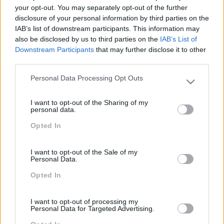
surgir nas organizações.
your opt-out. You may separately opt-out of the further
disclosure of your personal information by third parties on the
IMPACTO OBTIDO
IAB’s list of downstream participants. This information may
also be disclosed by us to third parties on the
IAB’s List of
Equipa com mais competências comunicacionais,
Downstream Participants
that may further disclose it to other
maior foco na solução (e não no problema) e um
third parties.
melhor entendimento quanto à aplicação de
Personal Data Processing Opt Outs
estratégias de resolução de conflito.
Please note that this website/app uses one or more Google
services and may gather and store information including but
I want to opt-out of the Sharing of my
not limited to your visit or usage behaviour. You may click to
personal data.
grant or deny consent to Google and its third-party tags to
Opted In
use your data for below specified purposes in below Google
PEÇA-NOS UMA PROPOSTA
consent section.
I want to opt-out of the Sale of my
Personal Data.
Opted In
I want to opt-out of processing my
Personal Data for Targeted Advertising.