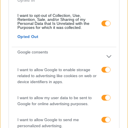
Opted In
I want to opt-out of Collection, Use,
Retention, Sale, and/or Sharing of my
Personal Data that Is Unrelated with the
Formações ajustadas
Purposes for which it was collected.
Opted Out
ao seu negócio
Google consents
FORMAÇÕES À
I want to allow Google to enable storage
related to advertising like cookies on web or
MEDIDA
device identifiers in apps.
Provocamos e aceleramos processos de mudança com a
I want to allow my user data to be sent to
implementação e desenvolvimento de soluções
Google for online advertising purposes.
pragmáticas orientadas para os resultados
I want to allow Google to send me
personalized advertising.