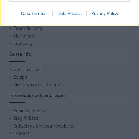
Formação
Data Deletion
Data Access
Privacy Policy
Consultoria
Digital Learning
Team Building
Mentoring
Coaching
Sobre nós
Quem somos
Equipa
Missão, Visão e Valores
Informações de interesse
Business Cases
Blog RHBizz
Subscreva a nossa newsletter
E-books