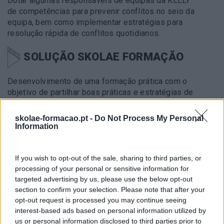
Dotar algumas responsáveis de equipas da KELLY
de competências para prevenir conflitos no seio da
equipa, bem como implementar estratégias para
resolução rápida de conflitos quotidianos.
SOLUÇÃO SKOLAE FORMAÇÃO
Desenvolvimento de uma formação prática com o
objetivo de partilhar boas práticas e estratégias de
comunicação assertiva e eficaz focadas na
resolução de situações melindrosas e de conflito.
skolae-formacao.pt -
Do Not Process My Personal
Discutir e trabalhar sobre os Princípios para a
Information
gestão eficaz do conflito.
If you wish to opt-out of the sale, sharing to third parties, or
METODOLOGIA
processing of your personal or sensitive information for
targeted advertising by us, please use the below opt-out
section to confirm your selection. Please note that after your
Metodologia assente em role plays, recorrendo a
opt-out request is processed you may continue seeing
cenários profissionais variados e que possam ser
interest-based ads based on personal information utilized by
semelhantes às situações de conflito que possam
us or personal information disclosed to third parties prior to