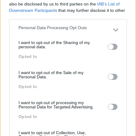
also be disclosed by us to third parties on the
IAB’s List of
Downstream Participants
that may further disclose it to other
third parties.
PEÇA-NOS UMA PROPOSTA
Personal Data Processing Opt Outs
Please note that this website/app uses one or more Google
services and may gather and store information including but
I want to opt-out of the Sharing of my
not limited to your visit or usage behaviour. You may click to
personal data.
grant or deny consent to Google and its third-party tags to
Opted In
use your data for below specified purposes in below Google
consent section.
I want to opt-out of the Sale of my
Personal Data.
Opted In
I want to opt-out of processing my
Personal Data for Targeted Advertising.
Formações ajustadas
Opted In
ao seu negócio
I want to opt-out of Collection, Use,