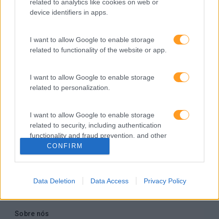
related to analytics like cookies on web or
Somos a filial portuguesa do grupo SKOLAE Formation,
device identifiers in apps.
empresa europeia multiespecializada no desenvolvimento
de competências e soluções de aprendizagem. Estamos
em Portugal desde 1998.
I want to allow Google to enable storage
related to functionality of the website or app.
I want to allow Google to enable storage
related to personalization.
Ver todas as formações
Soluções
I want to allow Google to enable storage
related to security, including authentication
functionality and fraud prevention, and other
Formação
user protection.
CONFIRM
Consultoria
Digital Learning
Team Building
Data Deletion
Data Access
Privacy Policy
Mentoring
Coaching
Sobre nós