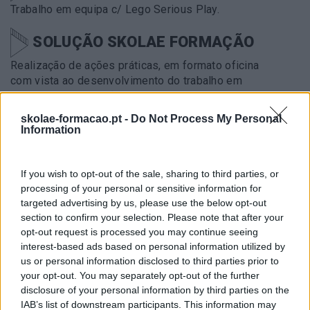
Trabalho em equipa c/ Lego Serious Play.
SOLUÇÃO SKOLAE FORMAÇÃO
Realização de ações práticas, em formato oficina
com vista ao desenvolvimento do trabalho em
equipa e da cocriação.
skolae-formacao.pt -
Do Not Process My Personal
Information
METODOLOGIA
Lego Serious Play para estimular a discussão e a
If you wish to opt-out of the sale, sharing to third parties, or
partiha em grupo e melhorar a capacidade de
processing of your personal or sensitive information for
resolução de problemas e a tomada de decisão.
targeted advertising by us, please use the below opt-out
section to confirm your selection. Please note that after your
IMPACTO OBTIDO
opt-out request is processed you may continue seeing
interest-based ads based on personal information utilized by
Formulação dos princípios e formas de
us or personal information disclosed to third parties prior to
funcionamento da equipa e desenvolvimento da
your opt-out. You may separately opt-out of the further
capacidade de tomada de decisão em situações
disclosure of your personal information by third parties on the
imprevistas.
IAB’s list of downstream participants. This information may