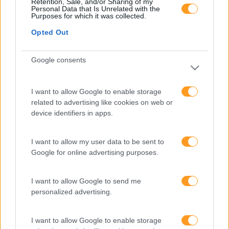
Retention, Sale, and/or Sharing of my
FORMAÇÕES À
Personal Data that Is Unrelated with the
Purposes for which it was collected.
Opted Out
MEDIDA
Google consents
Provocamos e aceleramos processos de mudança com a
implementação e desenvolvimento de soluções
I want to allow Google to enable storage
pragmáticas orientadas para os resultados
related to advertising like cookies on web or
device identifiers in apps.
I want to allow my user data to be sent to
SABER MAIS
Google for online advertising purposes.
I want to allow Google to send me
personalized advertising.
SKOLAE Formação
I want to allow Google to enable storage