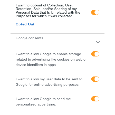
Formações ajustadas
I want to opt-out of Collection, Use,
Retention, Sale, and/or Sharing of my
ao seu negócio
Personal Data that Is Unrelated with the
Purposes for which it was collected.
Opted Out
FORMAÇÕES À
Google consents
MEDIDA
I want to allow Google to enable storage
related to advertising like cookies on web or
Provocamos e aceleramos processos de mudança com a
implementação e desenvolvimento de soluções
device identifiers in apps.
pragmáticas orientadas para os resultados
I want to allow my user data to be sent to
Google for online advertising purposes.
SABER MAIS
I want to allow Google to send me
personalized advertising.