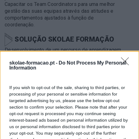
Capacitar os Team Coordinators para uma melhor
gestão das suas equipas através das atitudes e
comportamentos ajustados à função de
coordenação.
SOLUÇÃO SKOLAE FORMAÇÃO
Desenvolvimento de um percurso de aprendizagem
com foco nas competências chave de um manager,
skolae-formacao.pt -
Do Not Process My Personal
seguido de 2 sessões de
follow up
por
Information
colaborador para acompanhamento da melhoria das
competências.
If you wish to opt-out of the sale, sharing to third parties, or
processing of your personal or sensitive information for
METODOLOGIA
targeted advertising by us, please use the below opt-out
Ativa, baseada no
learning by doing
, assente em
section to confirm your selection. Please note that after your
simulações, dinâmicas de grupo, PNL, partilhas e
opt-out request is processed you may continue seeing
interest-based ads based on personal information utilized by
reflexões em grupo.
us or personal information disclosed to third parties prior to
your opt-out. You may separately opt-out of the further
IMPACTO OBTIDO