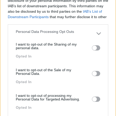
disclosure of your personal information by third parties on the
Melhoria das competências dos Team Coordinators
IAB’s list of downstream participants. This information may
em termos de gestão e dinamização das suas
also be disclosed by us to third parties on the
IAB’s List of
Downstream Participants
that may further disclose it to other
equipas.
third parties.
Personal Data Processing Opt Outs
Please note that this website/app uses one or more Google
services and may gather and store information including but
PEÇA-NOS UMA PROPOSTA
I want to opt-out of the Sharing of my
not limited to your visit or usage behaviour. You may click to
personal data.
grant or deny consent to Google and its third-party tags to
Opted In
use your data for below specified purposes in below Google
consent section.
I want to opt-out of the Sale of my
Personal Data.
Opted In
I want to opt-out of processing my
Personal Data for Targeted Advertising.
Opted In