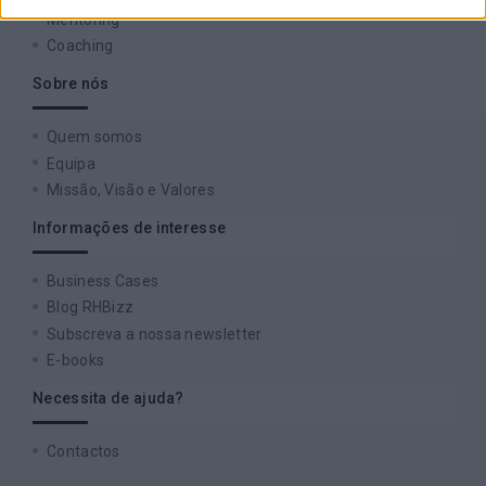
Mentoring
Coaching
Sobre nós
Quem somos
Equipa
Missão, Visão e Valores
Informações de interesse
Business Cases
Blog RHBizz
Subscreva a nossa newsletter
E-books
Necessita de ajuda?
Contactos