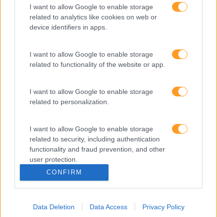
I want to allow Google to enable storage
related to analytics like cookies on web or
SKOLAE Formação
device identifiers in apps.
Somos a filial portuguesa do grupo SKOLAE Formation,
I want to allow Google to enable storage
empresa europeia multiespecializada no desenvolvimento
related to functionality of the website or app.
de competências e soluções de aprendizagem. Estamos
em Portugal desde 1998.
I want to allow Google to enable storage
related to personalization.
I want to allow Google to enable storage
Ver todas as formações
related to security, including authentication
functionality and fraud prevention, and other
Soluções
user protection.
CONFIRM
Formação
Consultoria
Digital Learning
Data Deletion
Data Access
Privacy Policy
Team Building