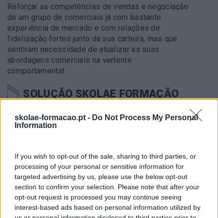
Reforçar as competências de vendas e negociação
de um grupo de comerciais já com bastante
experiência de mercado e com relações de
fidelização fortes junto da sua carteira, mas que
sentiram necessidade de atualizar as suas
abordagens comerciais na vertente
comportamental.
SOLUÇÃO SKOLAE FORMAÇÃO
Concretização de um ciclo de
workshosps
variado
skolae-formacao.pt -
Do Not Process My Personal
no âmbito da gestão de negócios e de Vendas em
Information
formato de
digital learning
dirigido a cerca de 12
comerciais da empresa num total de 23h e que,
para além de classes virtuais incluiu a acesso ao
If you wish to opt-out of the sale, sharing to third parties, or
VOD (
video on demand
) sobre negociação.
processing of your personal or sensitive information for
targeted advertising by us, please use the below opt-out
section to confirm your selection. Please note that after your
METODOLOGIA
opt-out request is processed you may continue seeing
interest-based ads based on personal information utilized by
Através da plataforma Zoom foram realizados
us or personal information disclosed to third parties prior to