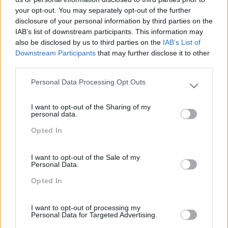
exercícios práticos, simulações, estudo de casos e
your opt-out. You may separately opt-out of the further
treino da aplicação de ferramentas de PNL e da
disclosure of your personal information by third parties on the
metodologia de
storytelling
.
IAB’s list of downstream participants. This information may
also be disclosed by us to third parties on the
IAB’s List of
IMPACTO OBTIDO
Downstream Participants
that may further disclose it to other
third parties.
Atualização e aprofundamento das competências
de vendas e negociação com vista à melhoria da
Personal Data Processing Opt Outs
Please note that this website/app uses one or more Google
performance destes colaboradores.
services and may gather and store information including but
I want to opt-out of the Sharing of my
not limited to your visit or usage behaviour. You may click to
personal data.
grant or deny consent to Google and its third-party tags to
Opted In
use your data for below specified purposes in below Google
PEÇA-NOS UMA PROPOSTA
consent section.
I want to opt-out of the Sale of my
Personal Data.
Opted In
I want to opt-out of processing my
Personal Data for Targeted Advertising.