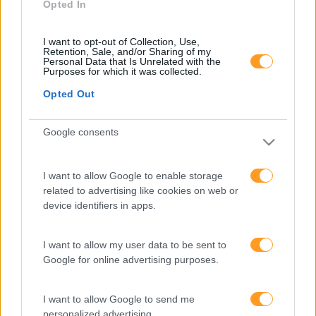
Opted In
I want to opt-out of Collection, Use,
Retention, Sale, and/or Sharing of my
Personal Data that Is Unrelated with the
Purposes for which it was collected.
Formações ajustadas
Opted Out
ao seu negócio
Google consents
FORMAÇÕES À
I want to allow Google to enable storage
related to advertising like cookies on web or
MEDIDA
device identifiers in apps.
Provocamos e aceleramos processos de mudança com a
I want to allow my user data to be sent to
implementação e desenvolvimento de soluções
Google for online advertising purposes.
pragmáticas orientadas para os resultados
I want to allow Google to send me
personalized advertising.