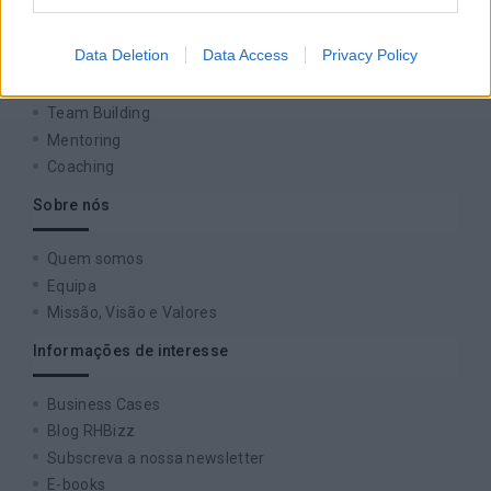
Formação
Data Deletion
Data Access
Privacy Policy
Consultoria
Digital Learning
Team Building
Mentoring
Coaching
Sobre nós
Quem somos
Equipa
Missão, Visão e Valores
Informações de interesse
Business Cases
Blog RHBizz
Subscreva a nossa newsletter
E-books