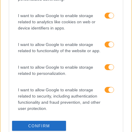
SABER MAIS
I want to allow Google to enable storage
related to analytics like cookies on web or
device identifiers in apps.
I want to allow Google to enable storage
SKOLAE Formação
related to functionality of the website or app.
Somos a filial portuguesa do grupo SKOLAE Formation,
empresa europeia multiespecializada no desenvolvimento
I want to allow Google to enable storage
de competências e soluções de aprendizagem. Estamos
related to personalization.
em Portugal desde 1998.
I want to allow Google to enable storage
related to security, including authentication
functionality and fraud prevention, and other
user protection.
Ver todas as formações
CONFIRM
Soluções