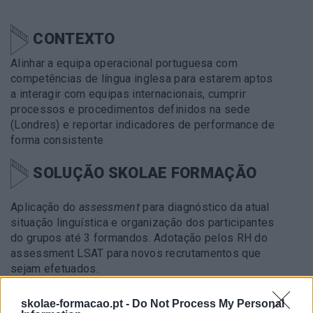
CONTEXTO
Alinhar a equipa operacional portuguesa com
competências de língua inglesa para estarem aptos
a interagir com equipas internacionais, cumprir
processos e procedimentos definidos na sede
(Londres) e reportar indicadores de performance de
forma consistente
SOLUÇÃO SKOLAE FORMAÇÃO
Aplicação do
assessment
para diagnóstico da atual
situação linguística e organização dos participantes
do grupos até 3 formandos. Adotação pelos RH do
assessment LSAT para novos recrutamentos que
sejam efetuados.
skolae-formacao.pt -
Do Not Process My Personal
METODOLOGIA