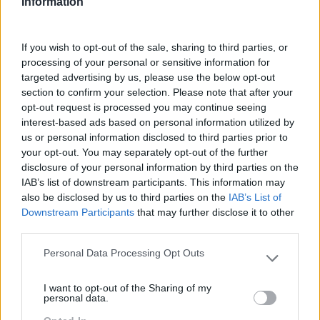
Information
Realização de um assessment LSAT que inclui
If you wish to opt-out of the sale, sharing to third parties, or
sessão síncrona com formador nativo. A
processing of your personal or sensitive information for
metodologia da formação combina sessões
targeted advertising by us, please use the below opt-out
síncronas com formador e atividades na plataforma
section to confirm your selection. Please note that after your
YES’N’YOU ao longo de um cronograma de 14
opt-out request is processed you may continue seeing
semanas. Privilegia-se o compromisso individual
interest-based ads based on personal information utilized by
de cada um dos participantes dado que entre
us or personal information disclosed to third parties prior to
sessões síncronas é mandatório fazer atividades
your opt-out. You may separately opt-out of the further
de digital learning na plataforma. Nas sessões com
disclosure of your personal information by third parties on the
formador nativo definiram-se temas relacionados
IAB’s list of downstream participants. This information may
com a indústria, relação cliente (interno e externo) e
also be disclosed by us to third parties on the
IAB’s List of
boas práticas na comunicação de indicadores de
Downstream Participants
that may further disclose it to other
gestão. Percurso total desenvolvido em inglês
third parties.
apesar dos formadores apresentarem níveis de
Personal Data Processing Opt Outs
ingleses entre o A2 e o B2.
Please note that this website/app uses one or more Google
services and may gather and store information including but
IMPACTO OBTIDO
I want to opt-out of the Sharing of my
not limited to your visit or usage behaviour. You may click to
personal data.
grant or deny consent to Google and its third-party tags to
A organização ganhou um conhecimento objetivo do