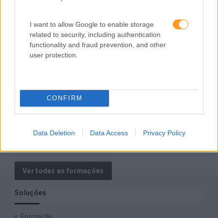
SABER MAIS
I want to allow Google to enable storage
related to security, including authentication
functionality and fraud prevention, and other
user protection.
SKOLAE Formação
Somos a filial portuguesa do grupo SKOLAE Formation,
empresa europeia multiespecializada no desenvolvimento
CONFIRM
de competências e soluções de aprendizagem. Estamos
em Portugal desde 1998.
Data Deletion
Data Access
Privacy Policy
Ver todas as formações
Soluções
Formação