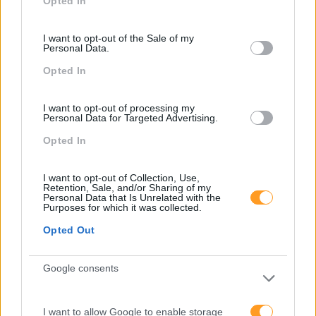
Opted In
use your data for below specified purposes in below Google
nível linguístico dos colaboradores com funções
consent section.
operacionais e em que a relação com equipas
I want to opt-out of the Sale of my
internacionais é vital e diária. Execução de um
Personal Data.
programa prático, que garante flexibilidade, gestão
de horários e turnos, e onde há uma enfase nas
Opted In
sessões de formação terem um máximo de 3
participantes.
I want to opt-out of processing my
Personal Data for Targeted Advertising.
Opted In
PEÇA-NOS UMA PROPOSTA
I want to opt-out of Collection, Use,
Retention, Sale, and/or Sharing of my
Personal Data that Is Unrelated with the
Purposes for which it was collected.
Opted Out
Google consents
I want to allow Google to enable storage