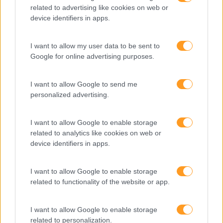
related to advertising like cookies on web or
device identifiers in apps.
Formações ajustadas
I want to allow my user data to be sent to
Google for online advertising purposes.
ao seu negócio
I want to allow Google to send me
FORMAÇÕES À
personalized advertising.
MEDIDA
I want to allow Google to enable storage
related to analytics like cookies on web or
device identifiers in apps.
Provocamos e aceleramos processos de mudança com a
implementação e desenvolvimento de soluções
I want to allow Google to enable storage
pragmáticas orientadas para os resultados
related to functionality of the website or app.
I want to allow Google to enable storage
related to personalization.