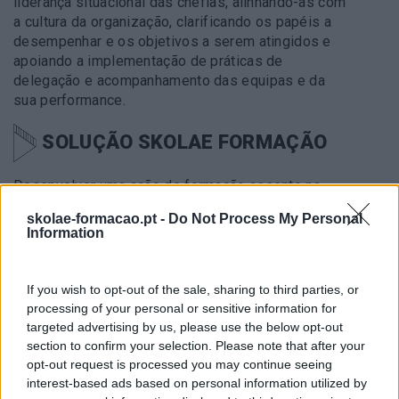
liderança situacional das chefias, alinhando-as com
a cultura da organização, clarificando os papéis a
desempenhar e os objetivos a serem atingidos e
apoiando a implementação de práticas de
delegação e acompanhamento das equipas e da
sua performance.
SOLUÇÃO SKOLAE FORMAÇÃO
Desenvolver uma ação de formação assente na
teoria da Liderança situacional de Ken Blanchard
skolae-formacao.pt -
Do Not Process My Personal
onde são abordadas as 4 competências essenciais
Information
para liderar e gerir em diferentes situações.
If you wish to opt-out of the sale, sharing to third parties, or
METODOLOGIA
processing of your personal or sensitive information for
targeted advertising by us, please use the below opt-out
A metodologia usada nesta formação foi o Jogo
section to confirm your selection. Please note that after your
dos Exploradores que promove uma aprendizagem
opt-out request is processed you may continue seeing
gamificada dos conceitos através de estudos de
interest-based ads based on personal information utilized by