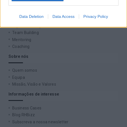
Formação
Data Deletion
Data Access
Privacy Policy
Consultoria
Digital Learning
Team Building
Mentoring
Coaching
Sobre nós
Quem somos
Equipa
Missão, Visão e Valores
Informações de interesse
Business Cases
Blog RHBizz
Subscreva a nossa newsletter