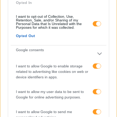
Opted In
I want to opt-out of Collection, Use,
Retention, Sale, and/or Sharing of my
Personal Data that Is Unrelated with the
Purposes for which it was collected.
Formações ajustadas
Opted Out
ao seu negócio
Google consents
FORMAÇÕES À
I want to allow Google to enable storage
related to advertising like cookies on web or
MEDIDA
device identifiers in apps.
I want to allow my user data to be sent to
Provocamos e aceleramos processos de mudança com a
Google for online advertising purposes.
implementação e desenvolvimento de soluções
pragmáticas orientadas para os resultados
I want to allow Google to send me