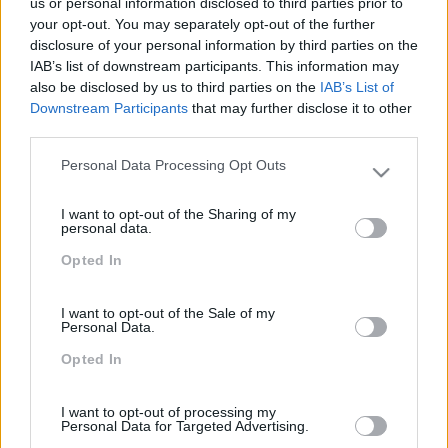
caso, role-plays e outros desafios que são
us or personal information disclosed to third parties prior to
your opt-out. You may separately opt-out of the further
colocados aos participantes jogando em equipas e
disclosure of your personal information by third parties on the
com um sistema de pontos.
IAB’s list of downstream participants. This information may
also be disclosed by us to third parties on the
IAB’s List of
IMPACTO OBTIDO
Downstream Participants
that may further disclose it to other
third parties.
Mais conhecimento por parte dos lideres para
Personal Data Processing Opt Outs
melhor liderar e gerir as suas equipas consoante as
Please note that this website/app uses one or more Google
situações que vão surgindo no dia-a-dia
services and may gather and store information including but
I want to opt-out of the Sharing of my
not limited to your visit or usage behaviour. You may click to
personal data.
grant or deny consent to Google and its third-party tags to
Opted In
use your data for below specified purposes in below Google
PEÇA-NOS UMA PROPOSTA
consent section.
I want to opt-out of the Sale of my
Personal Data.
Opted In
I want to opt-out of processing my
Personal Data for Targeted Advertising.