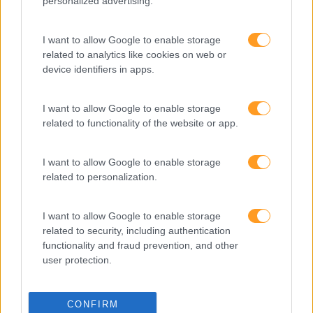
personalized advertising.
SABER MAIS
I want to allow Google to enable storage
related to analytics like cookies on web or
device identifiers in apps.
I want to allow Google to enable storage
SKOLAE Formação
related to functionality of the website or app.
Somos a filial portuguesa do grupo SKOLAE Formation,
I want to allow Google to enable storage
empresa europeia multiespecializada no desenvolvimento
related to personalization.
de competências e soluções de aprendizagem. Estamos
em Portugal desde 1998.
I want to allow Google to enable storage
related to security, including authentication
functionality and fraud prevention, and other
user protection.
Ver todas as formações
CONFIRM
Soluções