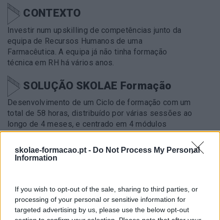
CONTEXTO
Investir num upskilling de competências junto da
equipa de Recursos Humanos de uma
Farmacêutica. A equipa já não tinha formação
técnica em RH há vários anos.
SOLUÇÃO SKOLAE Formação
Desenvolvimento de um Ciclo de formação com um
total de 58 horas, distribuído por várias sessões ao
longo de 4 meses, e centrado em 4 módulos
formativos: (1) Implementação e Feedback de
Assessment; (2) Organização e gestão da
skolae-formacao.pt -
Do Not Process My Personal
Formação; (3) Gestão e Aconselhamento de
Information
Carreira; (4) Gestão e Retenção de Talento.
If you wish to opt-out of the sale, sharing to third parties, or
METODOLOGIA
processing of your personal or sensitive information for
targeted advertising by us, please use the below opt-out
Realização de uma sessão de diagnóstico de 3h,