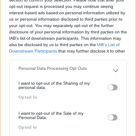
section to confirm your selection. Please note that after your
prévia ao Ciclo formativo, que possibilitou uma
opt-out request is processed you may continue seeing
compreensão nítida das práticas de RH e de
interest-based ads based on personal information utilized by
comunicação interna vigentes. Nos 4 módulos
us or personal information disclosed to third parties prior to
assegurou-se uma metodologia de “action
your opt-out. You may separately opt-out of the further
learning”, com diversos casos práticos, exercícios
disclosure of your personal information by third parties on the
e dinâmicas que potenciaram a aprendizagem pela
IAB’s list of downstream participants. This information may
descoberta e a reflexão de todos os formandos.
also be disclosed by us to third parties on the
IAB’s List of
Downstream Participants
that may further disclose it to other
IMPACTO OBTIDO
third parties.
Aumento e atualização das competências por parte
Personal Data Processing Opt Outs
Please note that this website/app uses one or more Google
da equipa de RH, que, deste modo, passará a
services and may gather and store information including but
utilizar assessments para verificação interna de
I want to opt-out of the Sharing of my
not limited to your visit or usage behaviour. You may click to
personal data.
competências e processos de recrutamento, bem
grant or deny consent to Google and its third-party tags to
como poderá implementar políticas de gestão de
Opted In
use your data for below specified purposes in below Google
carreira e retenção de uma forma mais consistente.
consent section.
I want to opt-out of the Sale of my
Personal Data.
Opted In
PEÇA-NOS UMA PROPOSTA