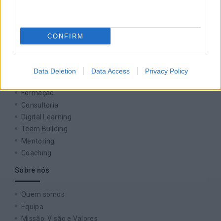
CONFIRM
Ver todas as formações
Soluções
Data Deletion
Data Access
Privacy Policy
Formação
Consultoria
Digital Learning
Team Building
Mentoring
Coaching
Sobre nós
Quem somos
Equipa
Missão, Visão e Valores