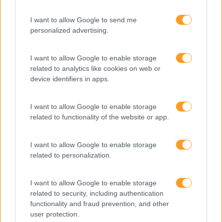
MEDIDA
I want to allow Google to send me
Provocamos e aceleramos processos de mudança com a
personalized advertising.
implementação e desenvolvimento de soluções
pragmáticas orientadas para os resultados
I want to allow Google to enable storage
related to analytics like cookies on web or
device identifiers in apps.
SABER MAIS
I want to allow Google to enable storage
related to functionality of the website or app.
I want to allow Google to enable storage
SKOLAE Formação
related to personalization.
Somos a filial portuguesa do grupo SKOLAE Formation,
I want to allow Google to enable storage
empresa europeia multiespecializada no desenvolvimento
related to security, including authentication
de competências e soluções de aprendizagem. Estamos
functionality and fraud prevention, and other
em Portugal desde 1998.
user protection.