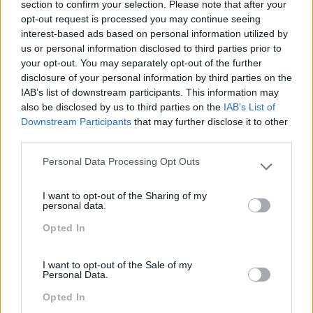
section to confirm your selection. Please note that after your
comunicação como o questionamento e a escuta
opt-out request is processed you may continue seeing
ativa, para melhorar a argumentação e persuasão na
interest-based ads based on personal information utilized by
relação com o cliente por forma a fazê-lo sentir-se
us or personal information disclosed to third parties prior to
especial e único. Formação baseada em vários
your opt-out. You may separately opt-out of the further
exercícios práticos que assenta na comunicação
disclosure of your personal information by third parties on the
verbal e não verbal, em pequenos grupos e em
IAB’s list of downstream participants. This information may
turma.
also be disclosed by us to third parties on the
IAB’s List of
Downstream Participants
that may further disclose it to other
IMPACTO OBTIDO
third parties.
Personal Data Processing Opt Outs
Colaboradores mais conscientes da importância do
Please note that this website/app uses one or more Google
seu atendimento na construção de uma relação de
services and may gather and store information including but
excelência com o cliente. Entender o impacto do
I want to opt-out of the Sharing of my
not limited to your visit or usage behaviour. You may click to
personal data.
“vestir a camisola” da empresa no processo de
grant or deny consent to Google and its third-party tags to
atendimento e conseguir transmitir os valores da
Opted In
use your data for below specified purposes in below Google
marca através de um atendimento diferenciador.
consent section.
I want to opt-out of the Sale of my
Personal Data.
Opted In
PEÇA-NOS UMA PROPOSTA