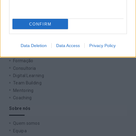
CONFIRM
Ver todas as formações
Data Deletion
Data Access
Privacy Policy
Soluções
Formação
Consultoria
Digital Learning
Team Building
Mentoring
Coaching
Sobre nós
Quem somos
Equipa