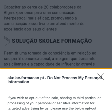
Capacitar ao cerca de 20 colaboradores da
Algarexperience para uma comunicação
interpessoal mais eficaz, promovendo a
comunicação assertiva e um atendimento de
excelência aos seus clientes.
SOLUÇÃO SKOLAE FORMAÇÃO
Permitir uma tomada de consciência em relação ao
seu perfil comunicacional, a imagem que transmite
aos clientes e a capacidade de influenciar através
de um maior domínio das principais regras de um
atendimento de excelência, com particular relevo
skolae-formacao.pt -
Do Not Process My Personal
para a escuta ativa e o auto controlo.
Information
METODOLOGIA
If you wish to opt-out of the sale, sharing to third parties, or
processing of your personal or sensitive information for
Esta formação visa desenvolver competências de
targeted advertising by us, please use the below opt-out