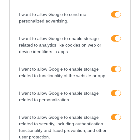
MEDIDA
I want to allow Google to send me
Provocamos e aceleramos processos de mudança com a
personalized advertising.
implementação e desenvolvimento de soluções
pragmáticas orientadas para os resultados
I want to allow Google to enable storage
related to analytics like cookies on web or
device identifiers in apps.
SABER MAIS
I want to allow Google to enable storage
related to functionality of the website or app.
I want to allow Google to enable storage
related to personalization.
SKOLAE Formação
Somos a filial portuguesa do grupo SKOLAE Formation,
I want to allow Google to enable storage
empresa europeia multiespecializada no desenvolvimento
related to security, including authentication
functionality and fraud prevention, and other
de competências e soluções de aprendizagem. Estamos
user protection.
em Portugal desde 1998.