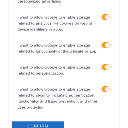
personalized advertising.
SABER MAIS
I want to allow Google to enable storage
related to analytics like cookies on web or
device identifiers in apps.
I want to allow Google to enable storage
SKOLAE Formação
related to functionality of the website or app.
Somos a filial portuguesa do grupo SKOLAE Formation,
I want to allow Google to enable storage
empresa europeia multiespecializada no desenvolvimento
related to personalization.
de competências e soluções de aprendizagem. Estamos
em Portugal desde 1998.
I want to allow Google to enable storage
related to security, including authentication
functionality and fraud prevention, and other
user protection.
Ver todas as formações
CONFIRM