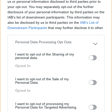
partilha e favorer a aprendizagem. No final da ação
us or personal information disclosed to third parties prior to
your opt-out. You may separately opt-out of the further
os participantes desenvolvem um plano de ação
disclosure of your personal information by third parties on the
individual.
IAB’s list of downstream participants. This information may
also be disclosed by us to third parties on the
IAB’s List of
IMPACTO OBTIDO
Downstream Participants
that may further disclose it to other
Aumento da confiança e das competências técnico-
third parties.
pedagógicas dos formadores internos,
Personal Data Processing Opt Outs
nomeadamente, a possibilidade de integrarem
Please note that this website/app uses one or more Google
numa ação técnicas e métodos diversificados.
services and may gather and store information including but
I want to opt-out of the Sharing of my
not limited to your visit or usage behaviour. You may click to
personal data.
grant or deny consent to Google and its third-party tags to
Opted In
use your data for below specified purposes in below Google
consent section.
PEÇA-NOS UMA PROPOSTA
I want to opt-out of the Sale of my
Personal Data.
Opted In
I want to opt-out of processing my
Personal Data for Targeted Advertising.