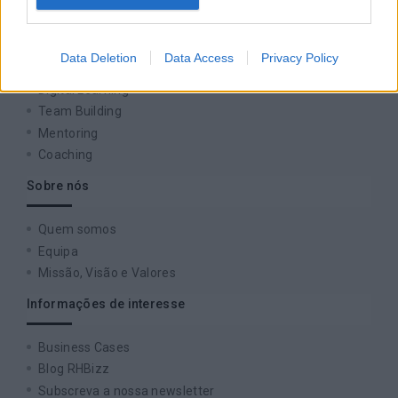
Soluções
Formação
Data Deletion
Data Access
Privacy Policy
Consultoria
Digital Learning
Team Building
Mentoring
Coaching
Sobre nós
Quem somos
Equipa
Missão, Visão e Valores
Informações de interesse
Business Cases
Blog RHBizz
Subscreva a nossa newsletter