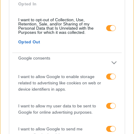
Opted In
I want to opt-out of Collection, Use,
Retention, Sale, and/or Sharing of my
Personal Data that Is Unrelated with the
Purposes for which it was collected.
Formações ajustadas
Opted Out
ao seu negócio
Google consents
FORMAÇÕES À
I want to allow Google to enable storage
related to advertising like cookies on web or
device identifiers in apps.
MEDIDA
I want to allow my user data to be sent to
Provocamos e aceleramos processos de mudança com a
Google for online advertising purposes.
implementação e desenvolvimento de soluções
pragmáticas orientadas para os resultados
I want to allow Google to send me