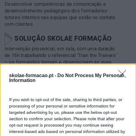
Desenvolver competências de comunicação e
desenvolvimento pedagógico dos formadores-
tutores internos nas equipas que estão no contato
com clientes.
SOLUÇÃO SKOLAE FORMAÇÃO
Intervenção presencial, em sala, com uma duração
de 16h trabalhando o referencial ‘Train the Trainers’
– os formandos treinam e desenvolvem as suas
competências de comunicação e pedagógicas, nos
contextos em que desenvolvem a atividade como
skolae-formacao.pt -
Do Not Process My Personal
Information
formadores.
METODOLOGIA
If you wish to opt-out of the sale, sharing to third parties, or
processing of your personal or sensitive information for
Ativa, dinâmica e participativa que, através da
targeted advertising by us, please use the below opt-out
utilização de vários exercícios e jogos
section to confirm your selection. Please note that after your
pedagógicos, discussão de casos e simulações
opt-out request is processed you may continue seeing
gravadas para promover a descoberta, fomentar a
interest-based ads based on personal information utilized by