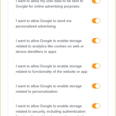
I want to allow my user data to be sent to
FORMAÇÕES À
Google for online advertising purposes.
MEDIDA
I want to allow Google to send me
personalized advertising.
Provocamos e aceleramos processos de mudança com a
implementação e desenvolvimento de soluções
I want to allow Google to enable storage
pragmáticas orientadas para os resultados
related to analytics like cookies on web or
device identifiers in apps.
I want to allow Google to enable storage
SABER MAIS
related to functionality of the website or app.
I want to allow Google to enable storage
related to personalization.
SKOLAE Formação
I want to allow Google to enable storage
related to security, including authentication
Somos a filial portuguesa do grupo SKOLAE Formation,