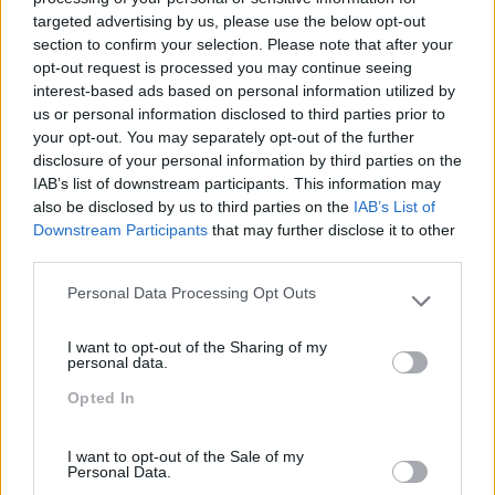
Baseada na metodologia
play & learn
e através do
targeted advertising by us, please use the below opt-out
jogo ‘Os Exploradores®’ desenvolvido pela
section to confirm your selection. Please note that after your
SKOLAE Formação, os participantes são
opt-out request is processed you may continue seeing
comprometidos com o seu próprio processo de
interest-based ads based on personal information utilized by
desenvolvimento, de forma lúdica e divertida. Em
us or personal information disclosed to third parties prior to
torno de uma narrativa original, os conceitos
your opt-out. You may separately opt-out of the further
teóricos são explicados sob a forma de regras do
disclosure of your personal information by third parties on the
jogo e aplicados em várias provas: perguntas,
role
IAB’s list of downstream participants. This information may
plays
, estudos de caso, cenarização entre outras.
also be disclosed by us to third parties on the
IAB’s List of
Downstream Participants
that may further disclose it to other
IMPACTO OBTIDO
third parties.
Identificar os fatores diferenciadores na
Personal Data Processing Opt Outs
Please note that this website/app uses one or more Google
experiência do cliente nas diferentes áreas de
services and may gather and store information including but
suporte da NOVA SBE, definir táticas para construir
I want to opt-out of the Sharing of my
not limited to your visit or usage behaviour. You may click to
uma relação emocional com os clientes e utilizar
personal data.
grant or deny consent to Google and its third-party tags to
técnicas para potenciar o envolvimento do cliente
Opted In
use your data for below specified purposes in below Google
com a marca e aumentar a sua satisfação, iniciando
consent section.
assim a implementação de um modelo que seja
I want to opt-out of the Sale of my
‘
Customer Experience Life Changing
’.
Personal Data.