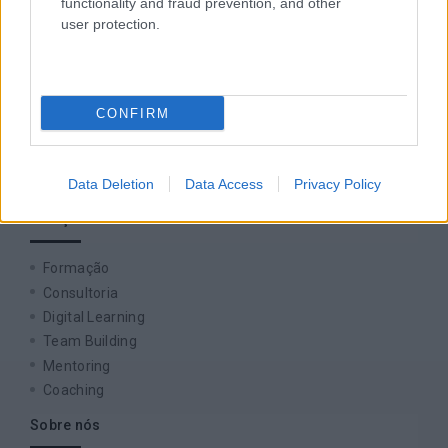
functionality and fraud prevention, and other
empresa europeia multiespecializada no desenvolvimento
user protection.
de competências e soluções de aprendizagem. Estamos
em Portugal desde 1998.
CONFIRM
Ver todas as formações
Data Deletion
Data Access
Privacy Policy
Soluções
Formação
Consultoria
Digital Learning
Team Building
Mentoring
Coaching
Sobre nós