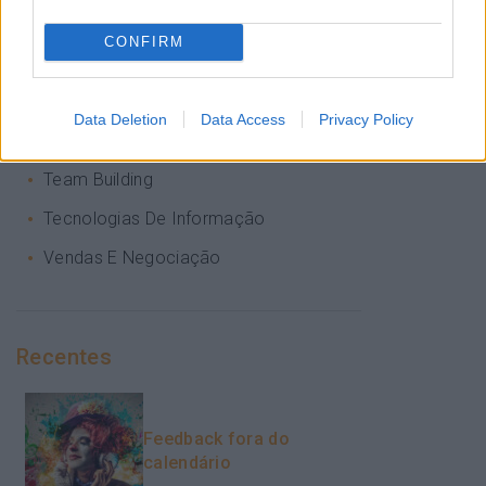
PORTO RH MEETING
CONFIRM
Recursos Humanos
Sem Categoria
Data Deletion
Data Access
Privacy Policy
Sustentabilidade
Team Building
Tecnologias De Informação
Vendas E Negociação
Recentes
Feedback fora do
calendário