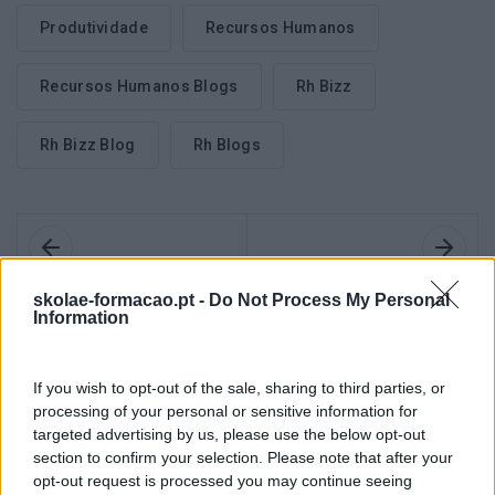
Produtividade
Recursos Humanos
Recursos Humanos Blogs
Rh Bizz
Rh Bizz Blog
Rh Blogs
Anterior
Seguinte
skolae-formacao.pt -
Do Not Process My Personal
Information
7 PERGUNTAS / 7
O QUE RETER DO
RESPOSTAS / 1 SELFIE:
‘ESTUDO DO ESTADO DA
ELSA SOARES,
TRANSFORMAÇÃO
If you wish to opt-out of the sale, sharing to third parties, or
RESPONSÁVEL DE RH
DIGITAL BRIAN SOLIS
processing of your personal or sensitive information for
DO GRUPO ADALBERTO
2017’?
targeted advertising by us, please use the below opt-out
section to confirm your selection. Please note that after your
opt-out request is processed you may continue seeing