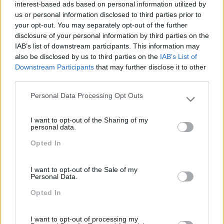
interest-based ads based on personal information utilized by
us or personal information disclosed to third parties prior to
Também Poderá Gostar
your opt-out. You may separately opt-out of the further
disclosure of your personal information by third parties on the
IAB’s list of downstream participants. This information may
also be disclosed by us to third parties on the
IAB’s List of
Downstream Participants
that may further disclose it to other
third parties.
Personal Data Processing Opt Outs
Please note that this website/app uses one or more Google
services and may gather and store information including but
I want to opt-out of the Sharing of my
not limited to your visit or usage behaviour. You may click to
personal data.
grant or deny consent to Google and its third-party tags to
Opted In
use your data for below specified purposes in below Google
consent section.
Novas Ferramentas De
Energia Para O Regresso
Trabalho Na Investigação:
Ao Escritório
I want to opt-out of the Sale of my
Personal Data.
Entre A Velocidade E O
Essencial Humano
Opted In
Pesquisa
I want to opt-out of processing my