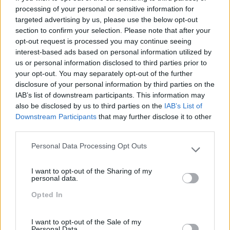
Seguinte
processing of your personal or sensitive information for
Anterior
targeted advertising by us, please use the below opt-out
FAZER PERGUNTAS
section to confirm your selection. Please note that after your
INVESTIR EM
TIRA-NOS DO PILOTO
opt-out request is processed you may continue seeing
FORMAÇÃO TI E IA
AUTOMÁTICO
interest-based ads based on personal information utilized by
us or personal information disclosed to third parties prior to
your opt-out. You may separately opt-out of the further
disclosure of your personal information by third parties on the
IAB’s list of downstream participants. This information may
Também Poderá Gostar
also be disclosed by us to third parties on the
IAB’s List of
Downstream Participants
that may further disclose it to other
third parties.
Personal Data Processing Opt Outs
Please note that this website/app uses one or more Google
services and may gather and store information including but
I want to opt-out of the Sharing of my
not limited to your visit or usage behaviour. You may click to
personal data.
grant or deny consent to Google and its third-party tags to
Opted In
use your data for below specified purposes in below Google
consent section.
I want to opt-out of the Sale of my
Personal Data.