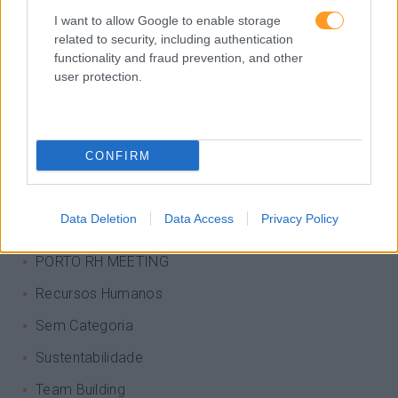
IA
I want to allow Google to enable storage
Inglês
related to security, including authentication
functionality and fraud prevention, and other
Interculturalidade
user protection.
Keep In Mind
Liderança
CONFIRM
Mudança
Perspetivas
Data Deletion
Data Access
Privacy Policy
Pessoas
PORTO RH MEETING
Recursos Humanos
Sem Categoria
Sustentabilidade
Team Building