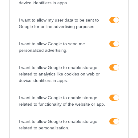
device identifiers in apps.
I want to allow my user data to be sent to
Google for online advertising purposes.
Categorias Blog
Aprendizagem
I want to allow Google to send me
personalized advertising.
Artigo De Opinião
Atendimento E Relação Cliente
I want to allow Google to enable storage
Comunicação
related to analytics like cookies on web or
device identifiers in apps.
Cultura
Desenvolvimento
I want to allow Google to enable storage
related to functionality of the website or app.
Desenvolvimento De Competências
Entrevista
I want to allow Google to enable storage
related to personalization.
Expo RH