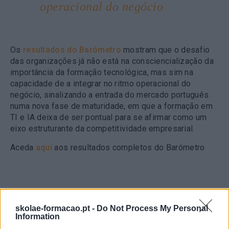
operacional do negócio
Os
resultados do Barómetro
mostram que o desafio
das organizações já não está na consciencialização da
importância da formação tecnológica, mas sim na
capacidade de a integrar no ritmo operacional do
negócio, sinalizando a entrada do mercado português
numa nova fase de maturidade, em que a formação em
TI e IA deixa de ser pontual para se afirmar como um
eixo estruturante da competitividade empresarial.
Aceda
aqui
aos resultados completos do Barómetro
skolae-formacao.pt -
Do Not Process My Personal
Information