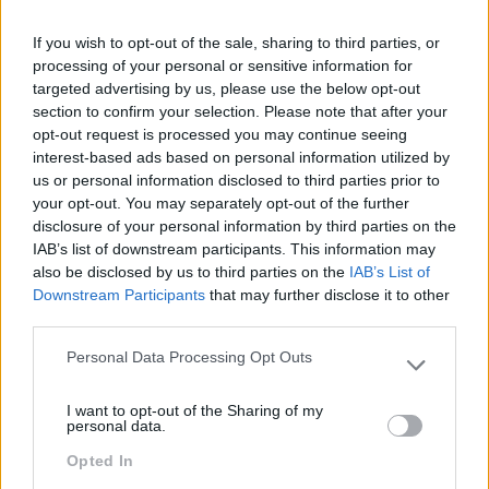
Seguinte
“FORMAÇÃO EM IA PARA
If you wish to opt-out of the sale, sharing to third parties, or
METER A MÃO NA
processing of your personal or sensitive information for
MASSA” RAQUEL
targeted advertising by us, please use the below opt-out
REBELO, CEO DA
section to confirm your selection. Please note that after your
SKOLAE FORMAÇÃO,
Anterior
opt-out request is processed you may continue seeing
FALA SOBRE A
interest-based ads based on personal information utilized by
ACADEMIA DE VERÃO
ACADEMIA DE VERÃO
us or personal information disclosed to third parties prior to
your opt-out. You may separately opt-out of the further
disclosure of your personal information by third parties on the
IAB’s list of downstream participants. This information may
also be disclosed by us to third parties on the
IAB’s List of
Também Poderá Gostar
Downstream Participants
that may further disclose it to other
third parties.
Personal Data Processing Opt Outs
Please note that this website/app uses one or more Google
services and may gather and store information including but
I want to opt-out of the Sharing of my
not limited to your visit or usage behaviour. You may click to
personal data.
grant or deny consent to Google and its third-party tags to
Opted In
use your data for below specified purposes in below Google
consent section.