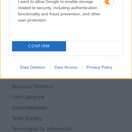
Inglês
I want to allow Google to enable storage
related to security, including authentication
Interculturalidade
functionality and fraud prevention, and other
user protection.
Keep In Mind
Liderança
Mudança
CONFIRM
Perspetivas
Pessoas
Data Deletion
Data Access
Privacy Policy
PORTO RH MEETING
Recursos Humanos
Sem Categoria
Sustentabilidade
Team Building
Tecnologias De Informação