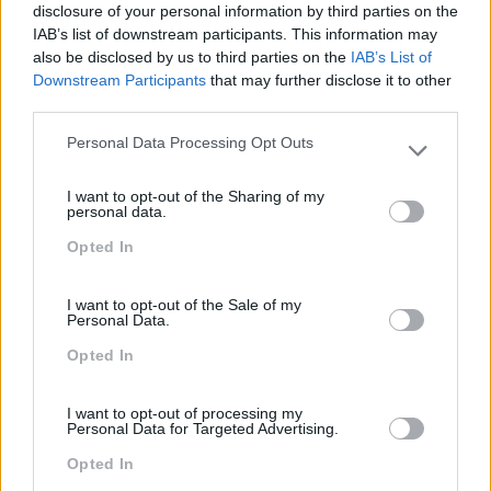
Sustentabilidade
disclosure of your personal information by third parties on the
IAB’s list of downstream participants. This information may
Team Building
also be disclosed by us to third parties on the
IAB’s List of
Downstream Participants
that may further disclose it to other
Tecnologias De Informação
third parties.
Vendas E Negociação
Personal Data Processing Opt Outs
Please note that this website/app uses one or more Google
services and may gather and store information including but
I want to opt-out of the Sharing of my
not limited to your visit or usage behaviour. You may click to
personal data.
Recentes
grant or deny consent to Google and its third-party tags to
Opted In
use your data for below specified purposes in below Google
consent section.
I want to opt-out of the Sale of my
Feedback fora do
Personal Data.
calendário
Opted In
I want to opt-out of processing my
Como usar a escuta
Personal Data for Targeted Advertising.
ativa para reter talento,
Opted In
melhorar o ambiente de