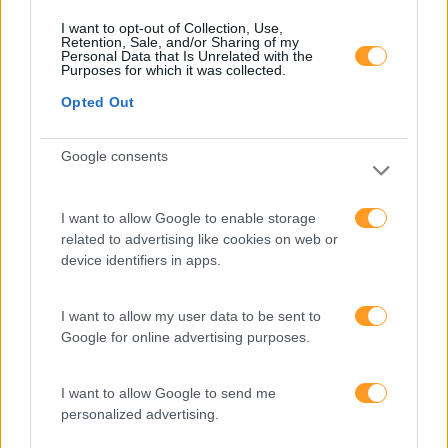
trabalho e aumentar a
produtividade
I want to opt-out of Collection, Use,
Retention, Sale, and/or Sharing of my
Personal Data that Is Unrelated with the
O futuro dos líderes é
Purposes for which it was collected.
decidir com base em
Opted Out
dados e os dados
exigem pensamento
Google consents
crítico
I want to allow Google to enable storage
Fazer perguntas tira-nos
related to advertising like cookies on web or
do piloto automático
device identifiers in apps.
I want to allow my user data to be sent to
“Formação em IA para
Google for online advertising purposes.
meter a mão na massa”
Raquel Rebelo, CEO da
I want to allow Google to send me
SKOLAE Formação, fala
personalized advertising.
sobre a Academia de
Verão