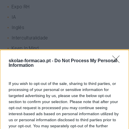
Expo RH
IA
Inglês
Interculturalidade
Keep In Mind
Liderança
skolae-formacao.pt -
Do Not Process My Personal
Information
Mudança
Perspetivas
If you wish to opt-out of the sale, sharing to third parties, or
Pessoas
processing of your personal or sensitive information for
targeted advertising by us, please use the below opt-out
PORTO RH MEETING
section to confirm your selection. Please note that after your
opt-out request is processed you may continue seeing
Recursos Humanos
interest-based ads based on personal information utilized by
us or personal information disclosed to third parties prior to
Sem Categoria
your opt-out. You may separately opt-out of the further