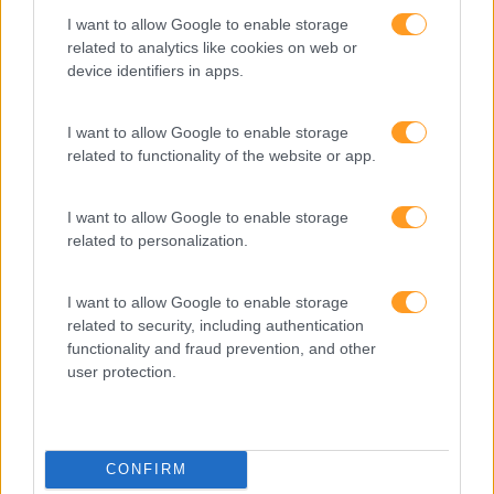
I want to allow Google to enable storage
related to analytics like cookies on web or
device identifiers in apps.
I want to allow Google to enable storage
related to functionality of the website or app.
I want to allow Google to enable storage
related to personalization.
I want to allow Google to enable storage
related to security, including authentication
Formações ajustadas
functionality and fraud prevention, and other
user protection.
ao seu negócio
FORMAÇÕES À
CONFIRM