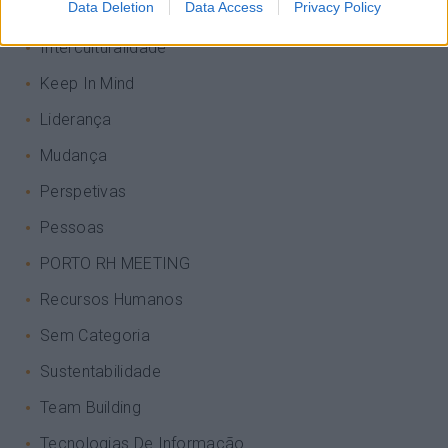
Data Deletion
Data Access
Privacy Policy
Inglês
Interculturalidade
Keep In Mind
Liderança
Mudança
Perspetivas
Pessoas
PORTO RH MEETING
Recursos Humanos
Sem Categoria
Sustentabilidade
Team Building
Tecnologias De Informação