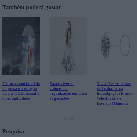
Também poderá gostar
Cultura emocional da
Fazer viver os
Novas Ferramentas
empresa e a relação
valores da
de Trabalho na
com a saúde mental e
organização em todas
Investigação: Entre a
a produtividade
as gerações
Velocidade e o
Essencial Humano
Pesquisa