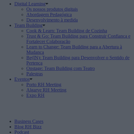
Digital Learning
Os nossos produtos digitais
Abordagem Pedagógica
Desenvolvimento à medida
Team Building
Cook & Learn: Team Building de Cozinha
Trust & Go: Team Building para Construir Confiança e
Fortalecer Colaboração
Learn to Change: Team Building para a Abertura à
Mudança
Be(IN): Team Building para Desenvolver o Sentido de
Pertença
Onstage: Team Building com Teatro
Palestras
Eventos
Porto RH Meeting
Algarve RH Meeting
Expo RH
Business Cases
Blog RH Bizz
Podcast