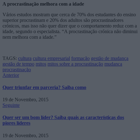
A procrastinação melhora com a idade
Vários estudos mostram que cerca de 70% dos estudantes do ensino
superior procrastinam e 20% dos adultos são procrastinadores
crónicos, mas isso não quer dizer que o comportamento reduz com a
idade, segundo o especialista. “A procrastinação crónica não diminui
nem melhora com a idade.”
TAGS:
cultura
cultura empresarial
formação
gestão de mudança
gestão de tempo
mitos
mitos sobre a procrastinação
mudança
procrastinação
Anterior
Quer triunfar em parceria? Saiba como
19 de Novembro, 2015
Seguinte
Quer ser um bom líder? Saiba quais as características dos
piores líderes
19 de Novembro, 2015