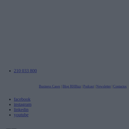
210 033 800
Business Cases
|
Blog RHBizz
|
Podcast
|
Newsletter
|
Contactos
facebook
instagram
linkedin
youtube