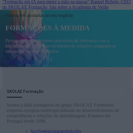
“Formação em IA para meter a mão na massa” Raquel Rebelo, CEO
da SKOLAE Formação, fala sobre a Academia de Verão
Formações ajustadas ao seu negócio
FORMAÇÕES À MEDIDA
Provocamos e aceleramos processos de mudança com a
implementação e desenvolvimento de soluções pragmáticas
orientadas para os resultados
SABER MAIS
SKOLAE Formação
Somos a filial portuguesa do grupo SKOLAE Formation,
empresa europeia multiespecializada no desenvolvimento de
competências e soluções de aprendizagem. Estamos em
Portugal desde 1998.
facebook
instagram
linkedin