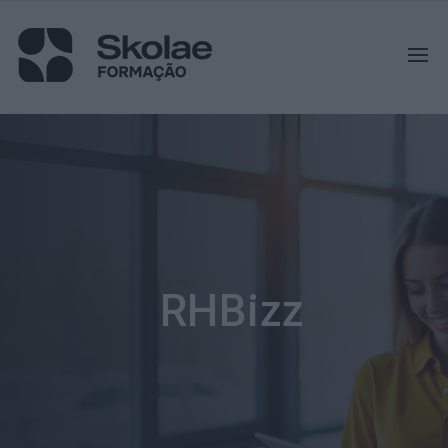
RHBizz