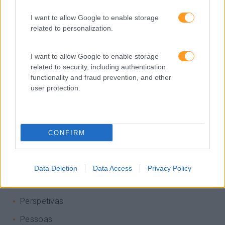
Cultura
I want to allow Google to enable storage
Desenvolvimento
related to personalization.
Desenvolvimento De Competências
Entrevista
I want to allow Google to enable storage
related to security, including authentication
Expo RH
functionality and fraud prevention, and other
user protection.
IA
Inglês
Interculturalidade
CONFIRM
Keep In Mind
Liderança
Data Deletion
Data Access
Privacy Policy
Mudança
Perspetivas
Pessoas