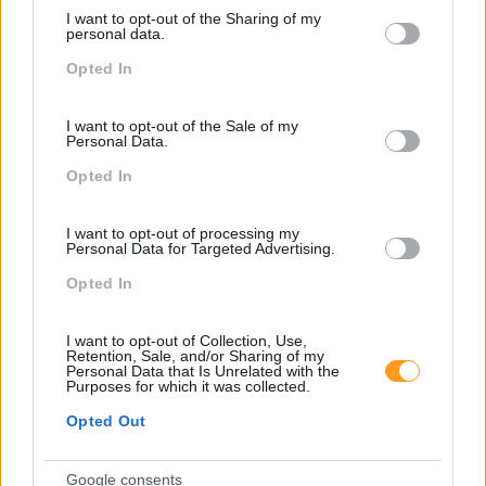
Também Poderá Gostar
services and may gather and store information including but
I want to opt-out of the Sharing of my
not limited to your visit or usage behaviour. You may click to
personal data.
grant or deny consent to Google and its third-party tags to
Opted In
use your data for below specified purposes in below Google
consent section.
I want to opt-out of the Sale of my
Personal Data.
Opted In
I want to opt-out of processing my
Personal Data for Targeted Advertising.
Opted In
Feedback Fora Do
Fazer Perguntas Tira-Nos
Calendário
Do Piloto Automático
I want to opt-out of Collection, Use,
Retention, Sale, and/or Sharing of my
Personal Data that Is Unrelated with the
Purposes for which it was collected.
Opted Out
Pesquisa
Google consents