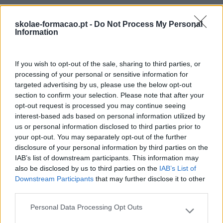
skolae-formacao.pt -
Do Not Process My Personal
Information
If you wish to opt-out of the sale, sharing to third parties, or
processing of your personal or sensitive information for
targeted advertising by us, please use the below opt-out
section to confirm your selection. Please note that after your
opt-out request is processed you may continue seeing
Anterior
interest-based ads based on personal information utilized by
Seguinte
us or personal information disclosed to third parties prior to
AS RELAÇÕES DE
TRABALHO FALHAM,
FAZER VIVER OS
your opt-out. You may separately opt-out of the further
POR FALTA DE UM
VALORES DA
disclosure of your personal information by third parties on the
IDIOMA PARTILHADO
ORGANIZAÇÃO EM
IAB’s list of downstream participants. This information may
POR TODOS
TODAS AS GERAÇÕES
also be disclosed by us to third parties on the
IAB’s List of
Downstream Participants
that may further disclose it to other
third parties.
Personal Data Processing Opt Outs
Please note that this website/app uses one or more Google