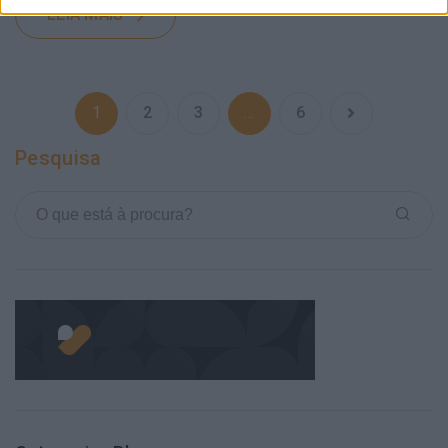
LEIA MAIS
1
2
3
…
6
Pesquisa