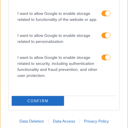
I want to allow Google to enable storage
related to functionality of the website or app.
I want to allow Google to enable storage
related to personalization.
I want to allow Google to enable storage
related to security, including authentication
functionality and fraud prevention, and other
COMO LIDAR COM O RECEIO DE REGRESSAR À ‘VIDA
user protection.
NORMAL’
Com o plano de desconfinamento em curso, algumas
empresas começam agora a preparar o seu regresso às
normais rotinas de trabalho. Independentemente da
CONFIRM
abordagem, as organizações devem ser capazes de
reconhecer que enfrentamos uma ‘nova…
Data Deletion
Data Access
Privacy Policy