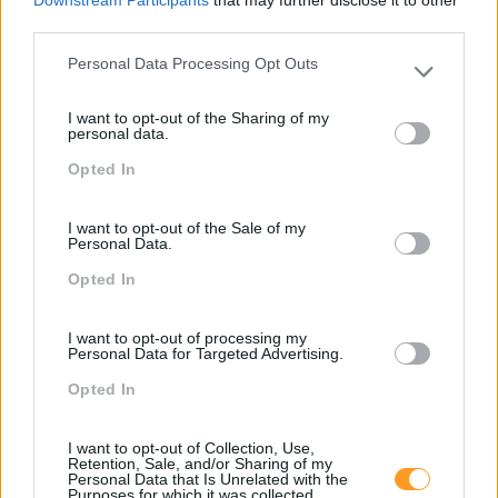
Downstream Participants
that may further disclose it to other
Cada vez mais estratégica nas organizações, a gestão
third parties.
de recursos humanos deve ‘encabeçar’ o processo de
transformação interno das empresas no pós-COVID-19.
Personal Data Processing Opt Outs
Depois da pandemia, nada será como antes e há várias
Please note that this website/app uses one or more Google
services and may gather and store information including but
tendências de RH…
I want to opt-out of the Sharing of my
not limited to your visit or usage behaviour. You may click to
personal data.
grant or deny consent to Google and its third-party tags to
Opted In
use your data for below specified purposes in below Google
LEIA MAIS
consent section.
I want to opt-out of the Sale of my
Personal Data.
Opted In
I want to opt-out of processing my
Personal Data for Targeted Advertising.
Opted In
I want to opt-out of Collection, Use,
Retention, Sale, and/or Sharing of my
Personal Data that Is Unrelated with the
Purposes for which it was collected.