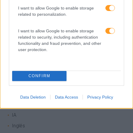
I want to allow Google to enable storage
Categorias Blog
related to personalization.
Aprendizagem
Artigo De Opinião
I want to allow Google to enable storage
related to security, including authentication
Atendimento E Relação Cliente
functionality and fraud prevention, and other
user protection.
Comunicação
Cultura
Desenvolvimento
CONFIRM
Desenvolvimento De Competências
Entrevista
Data Deletion
Data Access
Privacy Policy
Expo RH
IA
Inglês