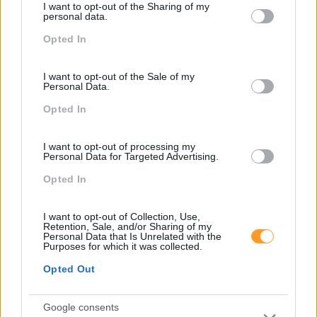
I want to opt-out of the Sharing of my
not limited to your visit or usage behaviour. You may click to
personal data.
grant or deny consent to Google and its third-party tags to
Opted In
use your data for below specified purposes in below Google
Seguinte
Anterior
consent section.
OS SUPER-PODERES
I want to opt-out of the Sale of my
SOMOS CONTÍNUOS E
DOS 4 C’S NA GESTÃO
Personal Data.
ETERNOS APRENDIZES
DO TRABALHO REMOTO
Opted In
I want to opt-out of processing my
Personal Data for Targeted Advertising.
Também Poderá Gostar
Opted In
I want to opt-out of Collection, Use,
Retention, Sale, and/or Sharing of my
Personal Data that Is Unrelated with the
Purposes for which it was collected.
Opted Out
Google consents