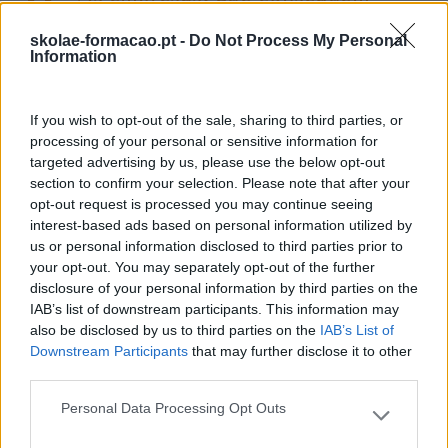
recrutar e reter os melhores
skolae-formacao.pt -
Do Not Process My Personal
Information
talentos serão as que permitem
escolha, personalização e
If you wish to opt-out of the sale, sharing to third parties, or
experiências imperdíveis
processing of your personal or sensitive information for
targeted advertising by us, please use the below opt-out
section to confirm your selection. Please note that after your
opt-out request is processed you may continue seeing
As empresas, que conseguem recrutar e reter os
interest-based ads based on personal information utilized by
melhores talentos serão as que permitem escolha,
us or personal information disclosed to third parties prior to
personalização e experiências imperdíveis que as
your opt-out. You may separately opt-out of the further
pessoas desejam nas suas vidas, seja a assistir a um
disclosure of your personal information by third parties on the
filme, a ver uma série na televisão, ou a desenvolver
IAB’s list of downstream participants. This information may
uma carreira profissional.
also be disclosed by us to third parties on the
IAB’s List of
Downstream Participants
that may further disclose it to other
Gostou deste artigo?
Subscreva a newsletter do
third parties.
RHBizz aqui
. Siga-nos também no
LinkedIn
.
Personal Data Processing Opt Outs
Please note that this website/app uses one or more Google
services and may gather and store information including but