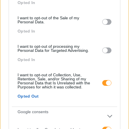
Opted In
use your data for below specified purposes in below Google
A liderança e gestão feminina nas empresas nacionais
consent section.
tem vindo a crescer nos últimos anos e é esperado que,
I want to opt-out of the Sale of my
com a lei que obriga as empresas públicas e cotadas em
Personal Data.
bolsa a terem mulheres em…
Opted In
LEIA MAIS
I want to opt-out of processing my
Personal Data for Targeted Advertising.
Opted In
I want to opt-out of Collection, Use,
Retention, Sale, and/or Sharing of my
Personal Data that Is Unrelated with the
Purposes for which it was collected.
Opted Out
Google consents