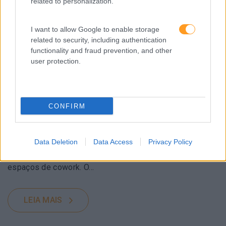
related to personalization.
I want to allow Google to enable storage
related to security, including authentication
functionality and fraud prevention, and other
user protection.
O NOVO DESIGN DO TRABALHO
CONFIRM
Desde pequenas cidades corporativas que permitem aos
colaboradores nunca terem que sair do seu local de
Data Deletion
Data Access
Privacy Policy
trabalho para aceder a uma multiplicidade de serviços, a
incubadoras, aceleradores, centros de inovação e
espaços de cowork. O…
LEIA MAIS