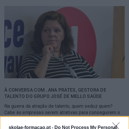
À CONVERSA COM…ANA PRATES, GESTORA DE
TALENTO DO GRUPO JOSÉ DE MELLO SAÚDE
Na guerra da atração de talento, quem seduz quem?
Cabe às empresas serem atrativas para conseguirem o
melhor talento? É frequente ouvirmos, nos dias de hoje,
em entrevistas de seleção, que a motivação no trabalho…
skolae-formacao.pt -
Do Not Process My Personal