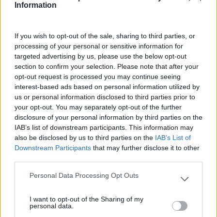
Information
LEIA MAIS
If you wish to opt-out of the sale, sharing to third parties, or
processing of your personal or sensitive information for
targeted advertising by us, please use the below opt-out
section to confirm your selection. Please note that after your
opt-out request is processed you may continue seeing
interest-based ads based on personal information utilized by
us or personal information disclosed to third parties prior to
your opt-out. You may separately opt-out of the further
disclosure of your personal information by third parties on the
IAB’s list of downstream participants. This information may
also be disclosed by us to third parties on the
IAB’s List of
Downstream Participants
that may further disclose it to other
third parties.
Personal Data Processing Opt Outs
Please note that this website/app uses one or more Google
services and may gather and store information including but
I want to opt-out of the Sharing of my
not limited to your visit or usage behaviour. You may click to
GESTÃO E LIDERANÇA FEMININA NAS EMPRESAS
personal data.
grant or deny consent to Google and its third-party tags to
PORTUGUESAS EM ROTA DE CRESCIMENTO