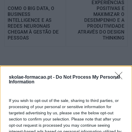
EXPERIÊNCIAS
COMO O BIG DATA, O
POSITIVAS E
BUSINESS
MAXIMIZAR O
INTELLIGENCE E AS
DESEMPENHO E A
REDES NEURONAIS
PRODUTIVIDADE
CHEGAM À GESTÃO DE
ATRAVÉS DO DESIGN
PESSOAS
THINKING
Também Poderá Gostar
skolae-formacao.pt -
Do Not Process My Personal
Information
If you wish to opt-out of the sale, sharing to third parties, or
processing of your personal or sensitive information for
targeted advertising by us, please use the below opt-out
section to confirm your selection. Please note that after your
opt-out request is processed you may continue seeing
interest-based ads based on personal information utilized by