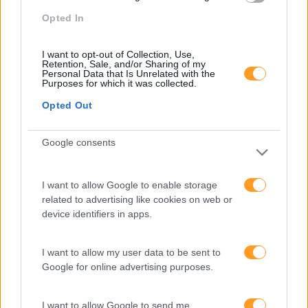
Categorias Blog
Opted In
Aprendizagem
I want to opt-out of Collection, Use,
Artigo De Opinião
Retention, Sale, and/or Sharing of my
Personal Data that Is Unrelated with the
Purposes for which it was collected.
Atendimento E Relação Cliente
Opted Out
Comunicação
Cultura
Google consents
Desenvolvimento
I want to allow Google to enable storage
Desenvolvimento De Competências
related to advertising like cookies on web or
Entrevista
device identifiers in apps.
Expo RH
I want to allow my user data to be sent to
IA
Google for online advertising purposes.
Inglês
I want to allow Google to send me