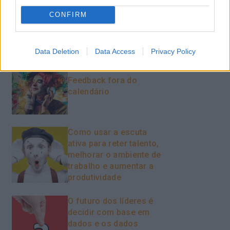
CONFIRM
Recentes
Data Deletion
Data Access
Privacy Policy
Feedback fora do
calendário
Como usar a escuta
ativa para reter talento,
melhorar o ambiente de
trabalho e aumentar a
produtividade
O futuro dos líderes é
decidir com base em
dados e os dados