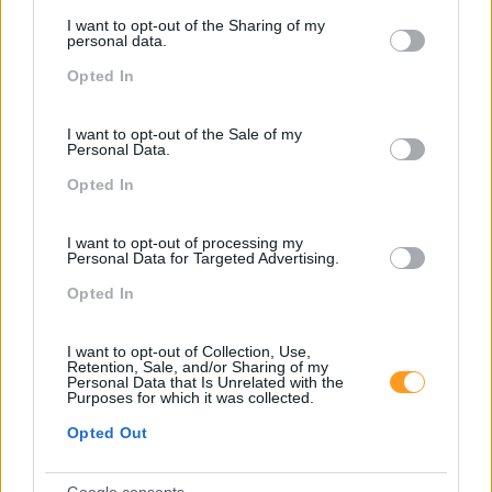
services and may gather and store information including but
setores a co-desenhar o futuro...
I want to opt-out of the Sharing of my
not limited to your visit or usage behaviour. You may click to
personal data.
grant or deny consent to Google and its third-party tags to
Opted In
use your data for below specified purposes in below Google
LEIA MAIS
consent section.
I want to opt-out of the Sale of my
Personal Data.
Opted In
I want to opt-out of processing my
Personal Data for Targeted Advertising.
Opted In
I want to opt-out of Collection, Use,
Retention, Sale, and/or Sharing of my
Personal Data that Is Unrelated with the
Purposes for which it was collected.
Opted Out