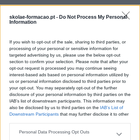
skolae-formacao.pt -
Do Not Process My Personal
Information
If you wish to opt-out of the sale, sharing to third parties, or
processing of your personal or sensitive information for
targeted advertising by us, please use the below opt-out
section to confirm your selection. Please note that after your
opt-out request is processed you may continue seeing
interest-based ads based on personal information utilized by
us or personal information disclosed to third parties prior to
your opt-out. You may separately opt-out of the further
disclosure of your personal information by third parties on the
DESIGN THINKING: A NOVA GESTÃO PARA EMPRESAS
IAB’s list of downstream participants. This information may
‘FORA DA CAIXA’
also be disclosed by us to third parties on the
IAB’s List of
Downstream Participants
that may further disclose it to other
Soluções centradas nas pessoas. Criatividade. Trazer
third parties.
novidade à rotina das atividades. Integrar todos os
profissionais de uma organização liderada por quem não
Personal Data Processing Opt Outs
Please note that this website/app uses one or more Google
tem receio de mudar. Existem empresas em vários