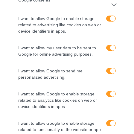
Google consents
O QUE É QUE A AIRBNB TEM PARA ENSINAR SOBRE
EMPLOYEE EXPERIENCE?
Qualquer pessoa que já tenha viajado pelo menos uma
I want to allow Google to enable storage
vez nos últimos dez anos já terá ouvido falar da AirBnB.
related to advertising like cookies on web or
Sim, essa empresa que transformou a forma como os
device identifiers in apps.
turistas ficam hospedados, conhecem novas culturas…
I want to allow my user data to be sent to
Google for online advertising purposes.
LEIA MAIS
I want to allow Google to send me
personalized advertising.
I want to allow Google to enable storage
related to analytics like cookies on web or
device identifiers in apps.
I want to allow Google to enable storage
related to functionality of the website or app.