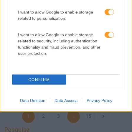
I want to allow Google to enable storage
related to personalization.
O NOVO DESIGN DO TRABALHO
I want to allow Google to enable storage
related to security, including authentication
Desde pequenas cidades corporativas que permitem aos
functionality and fraud prevention, and other
colaboradores nunca terem que sair do seu local de
user protection.
trabalho para aceder a uma multiplicidade de serviços, a
incubadoras, aceleradores, centros de inovação e
espaços de cowork. O…
CONFIRM
LEIA MAIS
Data Deletion
Data Access
Privacy Policy
1
2
3
…
15
Pesquisa