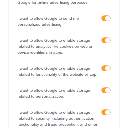
Google for online advertising purposes.
Artigo De Opinião
Atendimento E Relação Cliente
I want to allow Google to send me
Comunicação
personalized advertising.
Cultura
I want to allow Google to enable storage
Desenvolvimento
related to analytics like cookies on web or
device identifiers in apps.
Desenvolvimento De Competências
Entrevista
I want to allow Google to enable storage
related to functionality of the website or app.
Expo RH
IA
I want to allow Google to enable storage
Inglês
related to personalization.
Interculturalidade
I want to allow Google to enable storage
Keep In Mind
related to security, including authentication
functionality and fraud prevention, and other
Liderança