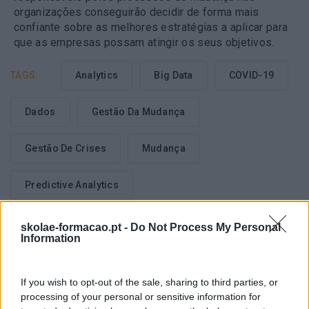
organizações conseguirão decidir de forma mais
confiante sobre as melhores estratégias a aplicar para
que as empresas possam atingir os seus objetivos.
TAGS:
Analytics
Big Data
COVID-19
Dados
Gestão Da Mudança
Gestão De Crises
Mudança
Predictive Analytics
skolae-formacao.pt -
Do Not Process My Personal
Information
Seguinte
If you wish to opt-out of the sale, sharing to third parties, or
Anterior
processing of your personal or sensitive information for
ERROS QUE DEVE