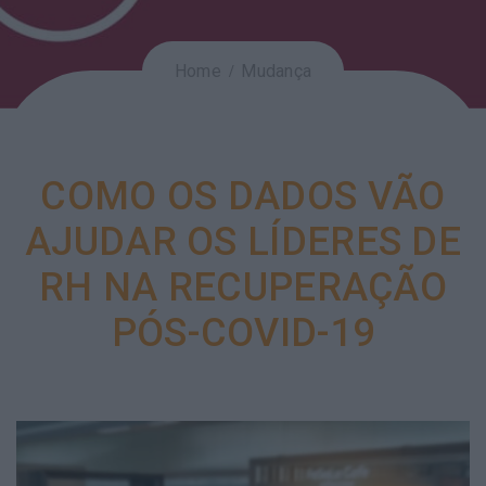
Home
Mudança
COMO OS DADOS VÃO
AJUDAR OS LÍDERES DE
RH NA RECUPERAÇÃO
PÓS-COVID-19