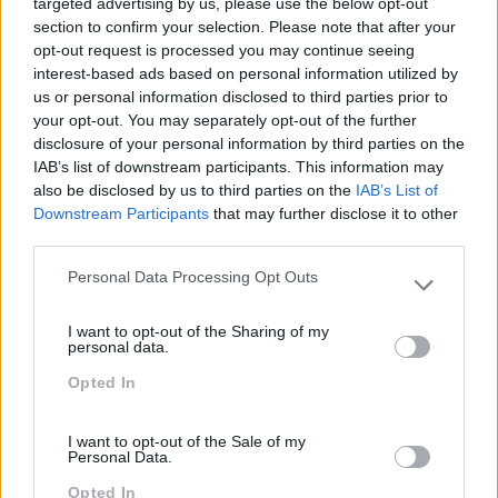
targeted advertising by us, please use the below opt-out
COMO CONSTRUIR UMA
EVITAR NUM PROCESSO
ORGANIZAÇÃO QUE
DE TRANSFORMAÇÃO
section to confirm your selection. Please note that after your
PROMOVA A INOVAÇÃO?
ORGANIZACIONAL
opt-out request is processed you may continue seeing
interest-based ads based on personal information utilized by
us or personal information disclosed to third parties prior to
your opt-out. You may separately opt-out of the further
disclosure of your personal information by third parties on the
IAB’s list of downstream participants. This information may
Também Poderá Gostar
also be disclosed by us to third parties on the
IAB’s List of
Downstream Participants
that may further disclose it to other
third parties.
Personal Data Processing Opt Outs
Please note that this website/app uses one or more Google
services and may gather and store information including but
I want to opt-out of the Sharing of my
not limited to your visit or usage behaviour. You may click to
personal data.
grant or deny consent to Google and its third-party tags to
Opted In
use your data for below specified purposes in below Google
consent section.
I want to opt-out of the Sale of my
Personal Data.
Novas Ferramentas De
Energia Para O Regresso
Opted In
Trabalho Na Investigação:
Ao Escritório