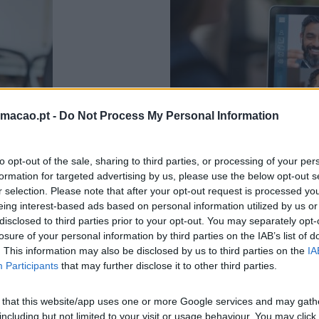
rmacao.pt -
Do Not Process My Personal Information
to opt-out of the sale, sharing to third parties, or processing of your per
formation for targeted advertising by us, please use the below opt-out s
r selection. Please note that after your opt-out request is processed y
eing interest-based ads based on personal information utilized by us or
NORMAL’
COMO PREPARAR A FORÇA
disclosed to third parties prior to your opt-out. You may separately opt-
mpresas começam agora a
Para muitas organizações est
losure of your personal information by third parties on the IAB’s list of
. Independentemente da
que as empresas não deixem 
. This information may also be disclosed by us to third parties on the
IA
onhecer que enfrentamos
de problemas imediatos é e
Participants
that may further disclose it to other third parties.
 that this website/app uses one or more Google services and may gath
LEIA MAIS
including but not limited to your visit or usage behaviour. You may click 