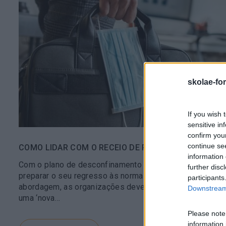
skolae-fo
If you wish 
sensitive in
confirm you
continue se
COMO LIDAR COM O RECEIO DE REGRESSAR À ‘VIDA 
information 
Com o plano de desconfinamento em curso, algumas e
further disc
preparar o seu regresso às normais rotinas de trabalho
participants
abordagem, as organizações devem ser capazes de rec
Downstream 
uma ‘nova…
Please note
information 