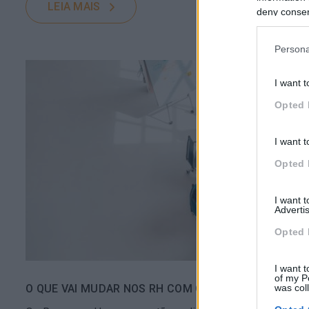
LEIA MAIS
deny consent
in below Go
Persona
I want t
Opted 
I want t
Opted 
I want 
Advertis
Opted 
I want t
of my P
O QUE VAI MUDAR NOS RH COM O COVID-19
was col