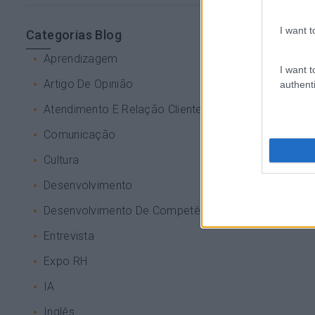
I want t
Categorias Blog
Aprendizagem
I want t
Artigo De Opinião
authenti
Atendimento E Relação Cliente
Comunicação
Cultura
Desenvolvimento
Desenvolvimento De Competências
Entrevista
Expo RH
IA
Inglês