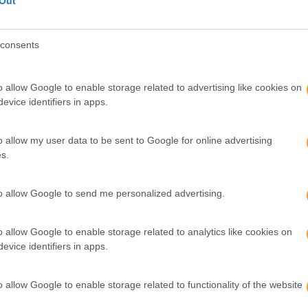
Out
osta das empresas ao
Como seres humanos, ansiam
nizações a desenvolverem, a
perturbações, mas os tempos
líticas…
depositar a nossa confiança
consents
LEIA MAIS
o allow Google to enable storage related to advertising like cookies on
evice identifiers in apps.
o allow my user data to be sent to Google for online advertising
s.
to allow Google to send me personalized advertising.
o allow Google to enable storage related to analytics like cookies on
evice identifiers in apps.
o allow Google to enable storage related to functionality of the website