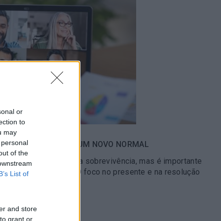
sonal or
ection to
ou may
 personal
 DE TRABALHO PARA UM NOVO NORMAL
out of the
a é altura de lutar pela sobrevivência, mas é importante
 downstream
de planear o futuro. O foco no presente e na resolução
B’s List of
ssencial, mas…
er and store
to grant or