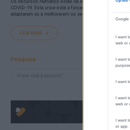
Opted 
Os Recursos Humanos estão na linha da frente da resp
COVID-19. Esta crise está a forçar quase todas as orga
adaptarem ou a melhorarem os seus procedimentos e po
Google 
LEIA MAIS
I want t
web or d
Pesquisa
I want t
purpose
I want 
I want t
web or d
I want t
or app.