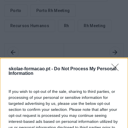
Porto
Porto Rh Meeting
Recursos Humanos
Rh
Rh Meeting
Anterior
Seguinte
skolae-formacao.pt -
Do Not Process My Personal
EXPORH – EDIÇÃO 2015
ENTREVISTA DO
Information
| TRANSFORMING THE
EXPRESSO A RAQUEL
WAY PEOPLE WORK
REBELO – PORTO RH
TOGETHER
MEETING 2015
If you wish to opt-out of the sale, sharing to third parties, or
processing of your personal or sensitive information for
targeted advertising by us, please use the below opt-out
section to confirm your selection. Please note that after your
opt-out request is processed you may continue seeing
interest-based ads based on personal information utilized by
Também Poderá Gostar
us or personal information disclosed to third parties prior to