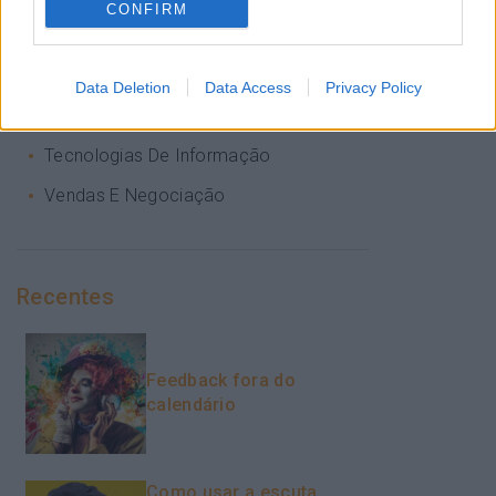
CONFIRM
Sem Categoria
Sustentabilidade
Data Deletion
Data Access
Privacy Policy
Team Building
Tecnologias De Informação
Vendas E Negociação
Recentes
Feedback fora do
calendário
Como usar a escuta