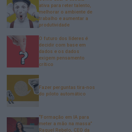
ativa para reter talento,
melhorar o ambiente de
trabalho e aumentar a
produtividade
O futuro dos líderes é
decidir com base em
dados e os dados
exigem pensamento
crítico
Fazer perguntas tira-nos
do piloto automático
“Formação em IA para
meter a mão na massa”
Raquel Rebelo, CEO da