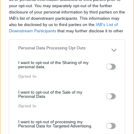
your opt-out. You may separately opt-out of the further
disclosure of your personal information by third parties on the
IAB’s list of downstream participants. This information may
also be disclosed by us to third parties on the
IAB’s List of
Downstream Participants
that may further disclose it to other
third parties.
Personal Data Processing Opt Outs
Please note that this website/app uses one or more Google
services and may gather and store information including but
I want to opt-out of the Sharing of my
not limited to your visit or usage behaviour. You may click to
personal data.
grant or deny consent to Google and its third-party tags to
Novas Ferramentas De
Sustentabilidade
Opted In
use your data for below specified purposes in below Google
Trabalho Na Investigação:
Corporativa, Qual O Papel
consent section.
Entre A Velocidade E O
Dos Líderes?
I want to opt-out of the Sale of my
Essencial Humano
Personal Data.
Opted In
Pesquisa
I want to opt-out of processing my
Personal Data for Targeted Advertising.