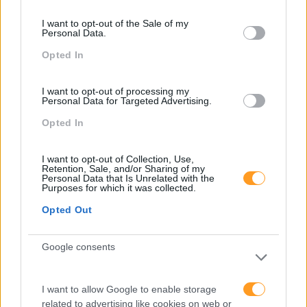
consent section.
I want to opt-out of the Sale of my
Personal Data.
Opted In
I want to opt-out of processing my
Personal Data for Targeted Advertising.
Opted In
I want to opt-out of Collection, Use,
Retention, Sale, and/or Sharing of my
Personal Data that Is Unrelated with the
Purposes for which it was collected.
Opted Out
O PERIGO DA ZONA DE CONFORTO
Google consents
A zona de conforto é um sítio perigoso para estar:
mantém-no numa redoma onde tudo é familiar e onde não
I want to allow Google to enable storage
existem riscos. E apesar de tudo isso parecer atrativo,
related to advertising like cookies on web or