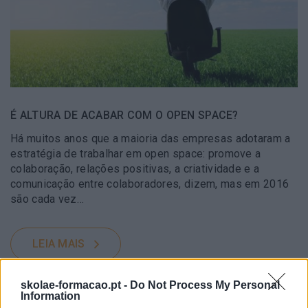
É ALTURA DE ACABAR COM O OPEN SPACE?
Há muitos anos que a maioria das empresas adotaram a
estratégia de trabalhar em open space: promove a
colaboração, relações positivas, a criatividade e a
comunicação entre colaboradores, dizem, mas em 2016
são cada vez…
LEIA MAIS
skolae-formacao.pt -
Do Not Process My Personal
Information