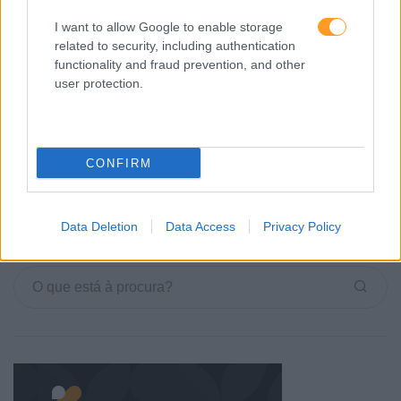
DOS RECURSOS HUMANOS
I want to allow Google to enable storage
related to security, including authentication
Sejam bem-vindos ao RH Bizz!
functionality and fraud prevention, and other
user protection.
LEIA MAIS
CONFIRM
1
2
Data Deletion
Data Access
Privacy Policy
Pesquisa