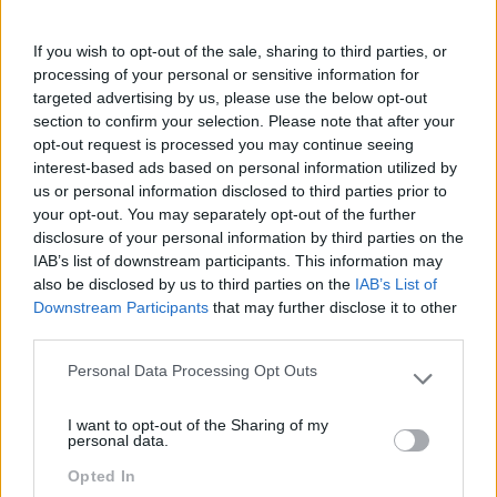
If you wish to opt-out of the sale, sharing to third parties, or
processing of your personal or sensitive information for
targeted advertising by us, please use the below opt-out
section to confirm your selection. Please note that after your
opt-out request is processed you may continue seeing
interest-based ads based on personal information utilized by
us or personal information disclosed to third parties prior to
your opt-out. You may separately opt-out of the further
disclosure of your personal information by third parties on the
IAB’s list of downstream participants. This information may
also be disclosed by us to third parties on the
IAB’s List of
LIDERANÇA: MAIS EMPOWERMENT PRECISA-SE!
Downstream Participants
that may further disclose it to other
third parties.
É cada vez mais vantajoso para as empresas a criação
de um ambiente onde o empreendedorismo, a tomada de
Personal Data Processing Opt Outs
Please note that this website/app uses one or more Google
riscos e a criatividade são recompensados. Mas isto
services and may gather and store information including but
implica que os gestores aprendam a abdicar de…
I want to opt-out of the Sharing of my
not limited to your visit or usage behaviour. You may click to
personal data.
grant or deny consent to Google and its third-party tags to
Opted In
use your data for below specified purposes in below Google
LEIA MAIS