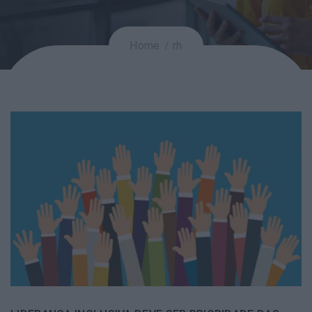
Home
rh