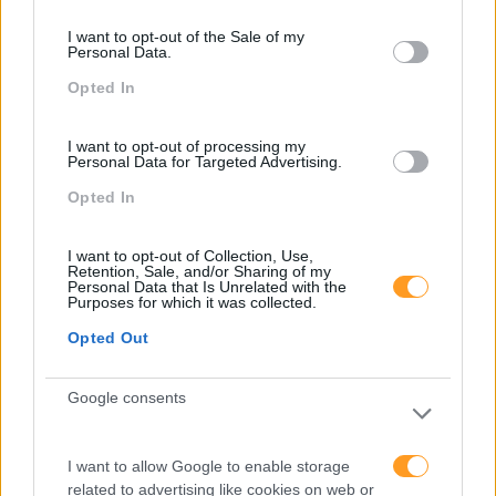
consent section.
I want to opt-out of the Sale of my
Personal Data.
Opted In
I want to opt-out of processing my
Personal Data for Targeted Advertising.
Opted In
I want to opt-out of Collection, Use,
Retention, Sale, and/or Sharing of my
Personal Data that Is Unrelated with the
Purposes for which it was collected.
Opted Out
SABE COMO COMUNICAR NO LINKEDIN?
Google consents
O LinkedIn já se sagrou a rede profissional mais valiosa
do mundo. Contudo, apenas se souber ‘estar’ nesta rede
I want to allow Google to enable storage
é que conseguirá tirar partido de todas as suas
related to advertising like cookies on web or