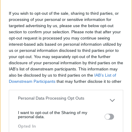
If you wish to opt-out of the sale, sharing to third parties, or
processing of your personal or sensitive information for
targeted advertising by us, please use the below opt-out
section to confirm your selection. Please note that after your
opt-out request is processed you may continue seeing
interest-based ads based on personal information utilized by
us or personal information disclosed to third parties prior to
your opt-out. You may separately opt-out of the further
disclosure of your personal information by third parties on the
IAB’s list of downstream participants. This information may
also be disclosed by us to third parties on the
IAB’s List of
SERVIÇO DE EXCELÊNCIA AO CLIENTE?
Downstream Participants
that may further disclose it to other
Sabia que basta um simples pestanejar para que criemos
third parties.
(ou não) empatia com alguém que vemos pela primeira
Personal Data Processing Opt Outs
vez? A verdade é que a primeira imagem pode ser
Please note that this website/app uses one or more Google
gerada assim – em frações de segundo,…
services and may gather and store information including but
I want to opt-out of the Sharing of my
not limited to your visit or usage behaviour. You may click to
personal data.
grant or deny consent to Google and its third-party tags to
LEIA MAIS
Opted In
use your data for below specified purposes in below Google