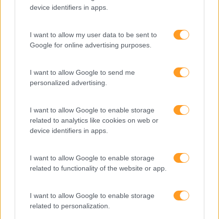
potencialidades. Damos-lhe algumas dicas, numa
device identifiers in apps.
infografia criada…
I want to allow my user data to be sent to
LEIA MAIS
Google for online advertising purposes.
I want to allow Google to send me
personalized advertising.
I want to allow Google to enable storage
related to analytics like cookies on web or
device identifiers in apps.
I want to allow Google to enable storage
related to functionality of the website or app.
FORMAÇÃO E (DES)EMPENHO
I want to allow Google to enable storage
Uma das primeiras questões que me coloquei quando
related to personalization.
comecei a trabalhar na área da formação organizacional