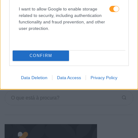
foi o significado do que é ser-se competente. Nessa
I want to allow Google to enable storage
altura, lembro-me sempre de alguém que me confessava
related to security, including authentication
que uma…
functionality and fraud prevention, and other
user protection.
LEIA MAIS
CONFIRM
1
2
3
…
7
Data Deletion
Data Access
Privacy Policy
Pesquisa