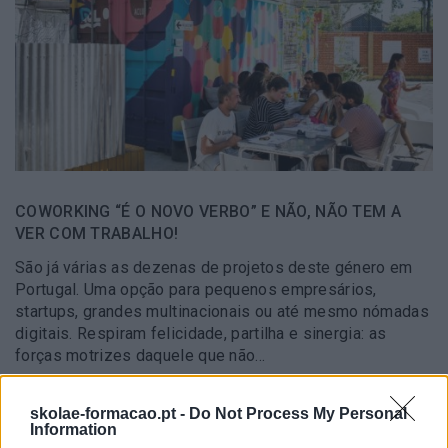
COWORKING “É O NOVO VERBO” E NÃO, NÃO TEM A
VER COM TRABALHO!
São já várias as dezenas de projetos deste género em
Portugal. Uma opção para pequenos empresários,
startups, grandes multinacionais ou até mesmo nómadas
digitais. Respiram felicidade, partilha e sinergia: as
forças motrizes daquele que não…
skolae-formacao.pt -
Do Not Process My Personal
LEIA MAIS
Information