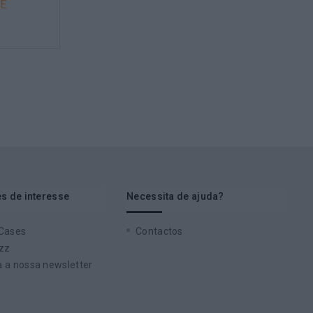
E
DESENVOLVER NOS
COLABORADORES
COMPETÊNCIAS DE AUTONOMIA
s de interesse
Necessita de ajuda?
 Cases
Contactos
zz
 a nossa newsletter