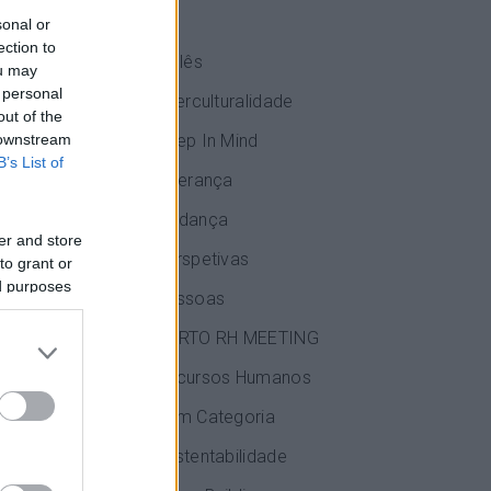
IA
sonal or
ection to
Inglês
ou may
 personal
Interculturalidade
out of the
 downstream
Keep In Mind
B’s List of
Liderança
Mudança
er and store
Perspetivas
to grant or
ed purposes
Pessoas
egadores
PORTO RH MEETING
Recursos Humanos
com os
Sem Categoria
Sustentabilidade
dores