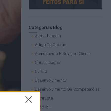
Categorias Blog
Aprendizagem
Artigo De Opinião
Atendimento E Relação Cliente
Comunicação
Cultura
Desenvolvimento
Desenvolvimento De Competências
Entrevista
Expo RH