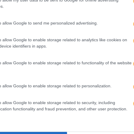
s.
ssa despercebida a mensagem de que
“Os trabalhadores não s
os de um futuro mais equitativo e sustentável. Asseguremos q
to allow Google to send me personalized advertising.
 e a sua participação central nas decisões que moldam o nos
deiramente valorizada, é preciso que assente em contributos
o allow Google to enable storage related to analytics like cookies on
res contribuírem com uma visão clara, que aponta caminhos 
evice identifiers in apps.
 chave e prioritária. Que da estratégia faça parte desenvol
o allow Google to enable storage related to functionality of the website
z aqui
. Siga-nos também no
LinkedIn
.
o allow Google to enable storage related to personalization.
o allow Google to enable storage related to security, including
cation functionality and fraud prevention, and other user protection.
or
Seguinte
S
COMO É QUE FALAR INGLÊS SERVE A
A
SUSTENTABILIDADE