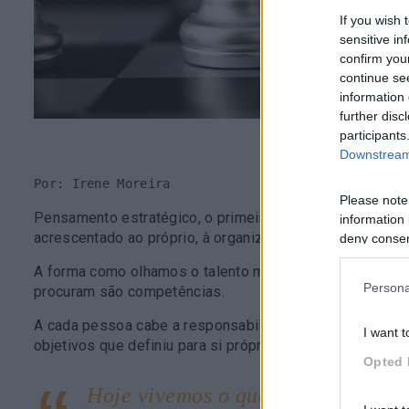
If you wish 
sensitive in
confirm you
continue se
information 
further disc
participants
Downstream 
Por: Irene Moreira
Please note
Pensamento estratégico, o primeiro passo de um desenv
information 
acrescentado ao próprio, à organização e à sociedade
deny consent
in below Go
A forma como olhamos o talento mudou, hoje vivemos o
Persona
procuram são competências.
A cada pessoa cabe a responsabilidade de desenvolver
I want t
objetivos que definiu para si próprio. O que deseja faze
Opted 
Hoje vivemos o que é designado p