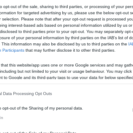
to opt-out of the sale, sharing to third parties, or processing of your per
formation for targeted advertising by us, please use the below opt-out s
r selection. Please note that after your opt-out request is processed y
eing interest-based ads based on personal information utilized by us or
disclosed to third parties prior to your opt-out. You may separately opt-
losure of your personal information by third parties on the IAB’s list of
. This information may also be disclosed by us to third parties on the
IA
Participants
that may further disclose it to other third parties.
 that this website/app uses one or more Google services and may gath
olvimento pessoal que se quer robusto e promotor de valor
including but not limited to your visit or usage behaviour. You may click 
 to Google and its third-party tags to use your data for below specifi
ogle consent section.
 que é designado por
“economia do talento”
, o que os empr
l Data Processing Opt Outs
 as suas competências e alinhar o
desenvolvimento pessoal
o opt-out of the Sharing of my personal data.
r, onde quer chegar e como.
In
or “economia do talento”, o que os emprega