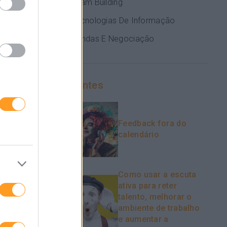
Team Building
Tecnologias De Informação
Vendas E Negociação
ensamento
Recentes
Feedback fora do
calendário
ixa de fazer
Como usar a escuta
ativa para reter
o os
talento, melhorar o
ambiente de trabalho
e aumentar a