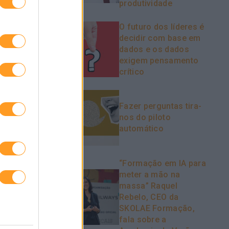
produtividade
ão apenas a
O futuro dos líderes é
ue as suas
decidir com base em
so mundo.”
dados e os dados
exigem pensamento
e propõe
crítico
ver o
Fazer perguntas tira-
nos do piloto
automático
“Formação em IA para
meter a mão na
massa” Raquel
Rebelo, CEO da
SKOLAE Formação,
fala sobre a