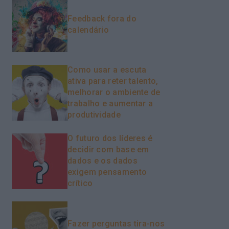
Feedback fora do
calendário
Como usar a escuta
ativa para reter talento,
melhorar o ambiente de
trabalho e aumentar a
produtividade
O futuro dos líderes é
decidir com base em
dados e os dados
exigem pensamento
crítico
Fazer perguntas tira-nos