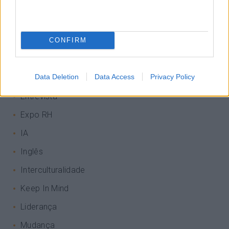
Atendimento E Relação Cliente
Comunicação
CONFIRM
Cultura
Desenvolvimento
Data Deletion
Data Access
Privacy Policy
Desenvolvimento De Competências
Entrevista
Expo RH
IA
Inglês
Interculturalidade
Keep In Mind
Liderança
Mudança