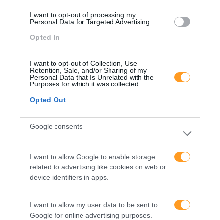
2015
NASCE OU FAZ-SE?
I want to opt-out of processing my
Personal Data for Targeted Advertising.
Opted In
Também Poderá Gostar
I want to opt-out of Collection, Use,
Retention, Sale, and/or Sharing of my
Personal Data that Is Unrelated with the
Purposes for which it was collected.
Opted Out
Google consents
I want to allow Google to enable storage
related to advertising like cookies on web or
device identifiers in apps.
Cultura Emocional Da
Fazer Viver Os Valores Da
Empresa E A Relação
Organização Em Todas
I want to allow my user data to be sent to
Com A Saúde Mental E A
As Gerações
Google for online advertising purposes.