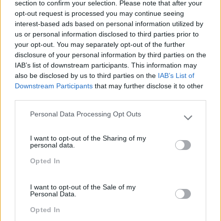
section to confirm your selection. Please note that after your
opt-out request is processed you may continue seeing
interest-based ads based on personal information utilized by
Fonte |
Expresso Emprego
us or personal information disclosed to third parties prior to
your opt-out. You may separately opt-out of the further
disclosure of your personal information by third parties on the
TAGS:
Abilways
Eventos
Expo Rh
IAB’s list of downstream participants. This information may
also be disclosed by us to third parties on the
IAB’s List of
Formação
Hr
Human Resources
Downstream Participants
that may further disclose it to other
third parties.
Porto
Porto Rh Meeting
Personal Data Processing Opt Outs
Please note that this website/app uses one or more Google
services and may gather and store information including but
Recursos Humanos
Rh
Rh Meeting
I want to opt-out of the Sharing of my
not limited to your visit or usage behaviour. You may click to
personal data.
grant or deny consent to Google and its third-party tags to
Opted In
use your data for below specified purposes in below Google
consent section.
I want to opt-out of the Sale of my
Personal Data.
Anterior
Seguinte
Opted In
PORTO RH MEETING
ENTREVISTA | UM LÍDER