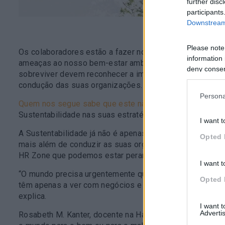
further disc
participants
Downstream 
Please note
Os colaboradores estão a fazer novas exigências às org
information 
ameaças ao nosso bem-estar ambiental e social é mais 
deny consent
sobreviver devem reconhecer a importância da Sustenta
in below Go
condução das suas organizações. Isso mesmo…
é a Sus
Persona
Quem nos segue sabe que este não é um tema novo no 
Sustentabilidade nas suas estratégias de negócio, mais t
I want t
A Sustentabilidade já não é apenas uma
buzzword.
Os lí
Opted 
mais além de conduzir as suas organizações para a rentab
HR Zone que podemos estar perante o nascimento de um n
I want t
“O mundo precisa urgentemente que os negócios se tor
Opted 
têm apenas a ver com negócios e são, cada vez mais, u
explica.
I want 
Advertis
Rosabeth M. Kanter, docente na Harvard Business Scho