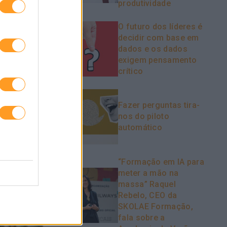
produtividade
O futuro dos líderes é
decidir com base em
dados e os dados
exigem pensamento
crítico
Fazer perguntas tira-
nos do piloto
automático
“Formação em IA para
meter a mão na
massa” Raquel
Rebelo, CEO da
SKOLAE Formação,
fala sobre a