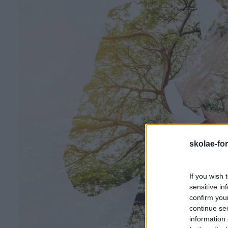
skolae-fo
If you wish 
sensitive in
confirm you
continue se
information 