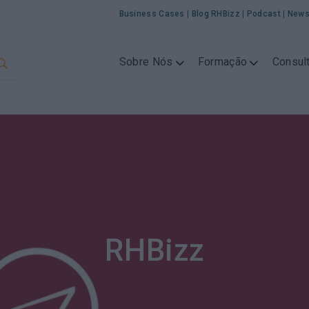
Business Cases
|
Blog RHBizz
|
Podcast
|
News
Sobre Nós
Formação
Consult
RHBizz