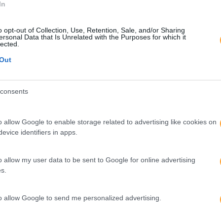
 mudam as vidas dos seus colaboradores, parceiros e consum
In
as que reconhecem que o seu negócio faz parte da sociedade
o opt-out of Collection, Use, Retention, Sale, and/or Sharing
ersonal Data that Is Unrelated with the Purposes for which it
ustentabilidade empresarial, como o Dow Jones Sustainabilit
lected.
as que não estão nestes índices.
Out
 os CEO das organizações devem garantir que todos os seus
m
lementação de uma abordagem mais sustentável aos seus ne
papel mais relevante na sociedade, os líderes terão de tom
consents
 para colher ganhos a longo prazo. E a sua empresa, já tem um
o allow Google to enable storage related to advertising like cookies on
evice identifiers in apps.
e aqui
.
o allow my user data to be sent to Google for online advertising
idade
Sustentabilidade Nas Organizações
s.
to allow Google to send me personalized advertising.
or
Seguinte