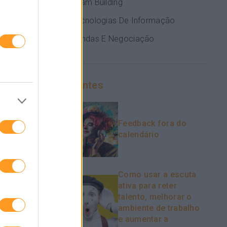
idores”.
Team Building
 e que, por
Tecnologias De Informação
Vendas E Negociação
y Index,
anagers
gócios. Por
Recentes
ar decisões
a estratégia
Feedback fora do
calendário
Como usar a escuta
ativa para reter
talento, melhorar o
ambiente de trabalho
e aumentar a