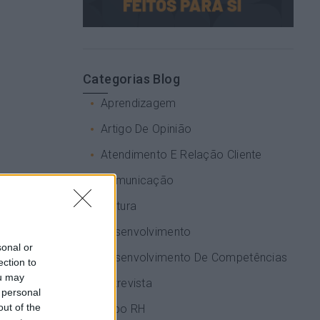
Categorias Blog
Aprendizagem
Artigo De Opinião
Atendimento E Relação Cliente
Comunicação
Cultura
Desenvolvimento
sonal or
Desenvolvimento De Competências
ection to
ou may
Entrevista
 personal
out of the
Expo RH