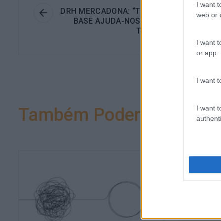
I want t
DRH MERCADONA: “TER UM MODELO COM
web or d
BASE AJUDA-NOS A SER COERENTES N
TOMADA DE DECISÕES
I want t
or app.
I want t
I want t
Também Poderá Gostar
authenti