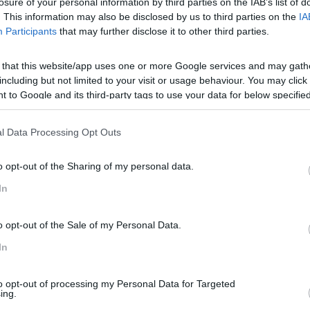
losure of your personal information by third parties on the IAB’s list of
. This information may also be disclosed by us to third parties on the
IA
Participants
that may further disclose it to other third parties.
 that this website/app uses one or more Google services and may gath
anizações para as quais trabalham. A necessidade de mitigar
including but not limited to your visit or usage behaviour. You may click 
importante do que nunca. E as empresas e os líderes que qu
 to Google and its third-party tags to use your data for below specifi
bilidade nos seus modelos de negócio e criar novas abordag
ogle consent section.
tentabilidade a chegar aos Recursos Humanos e à Gestão.
l Data Processing Opt Outs
RH Bizz
. Há muito que defendemos que as empresas que ign
arde ou mais cedo, vão acabar por se tornar irrelevantes.
o opt-out of the Sharing of my personal data.
deres terão, mais que nunca, de reconhecer que a sua missão 
In
ilidade. Quentin Millington, fundador da Marble Brook, explic
ovo tipo de liderança – a liderança sustentável.
o opt-out of the Sale of my Personal Data.
nem em agentes poderosos para a mudança social. Os negócio
In
ma força poderosa em relação à forma como o mundo inteiro 
to opt-out of processing my Personal Data for Targeted
ing.
ol, defende que empresas “comandam enormes recursos que i