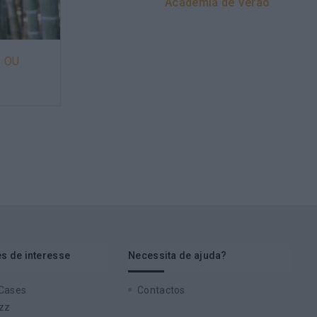
Academia de Verão
S OU
O QUE O MUNDO CORPORATIVO
TEM A APRENDER COM A
INDÚSTRIA DO
ENTRETENIMENTO?
s de interesse
Necessita de ajuda?
 Cases
Contactos
zz