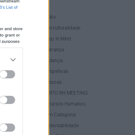
 downstream
IA
B’s List of
Inglês
Interculturalidade
er and store
 as
to grant or
erem
Keep In Mind
ed purposes
ens para a
Liderança
Mudança
orarem a
Perspetivas
vai muito
Pessoas
a no portal
PORTO RH MEETING
Recursos Humanos
s já não
se move”,
Sem Categoria
Sustentabilidade
nfluenciam