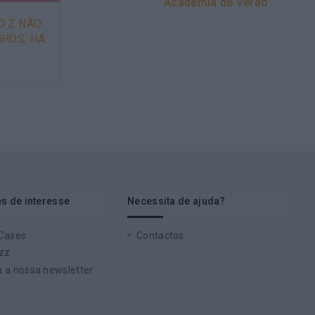
Academia de Verão
O Z NÃO
NEUROAPRENDIZAGEM
HOS, HÁ
s de interesse
Necessita de ajuda?
 Cases
Contactos
zz
 a nossa newsletter