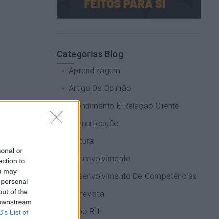
Categorias Blog
Aprendizagem
Artigo De Opinião
Atendimento E Relação Cliente
Comunicação
Cultura
sonal or
Desenvolvimento
ection to
ou may
Desenvolvimento De Competências
 personal
out of the
Entrevista
 downstream
sado mês de
Expo RH
B’s List of