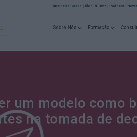
Business Cases
|
Blog RHBizz
|
Podcast
|
News
Sobre Nós
Formação
Consult
er um modelo como ba
tes na tomada de de