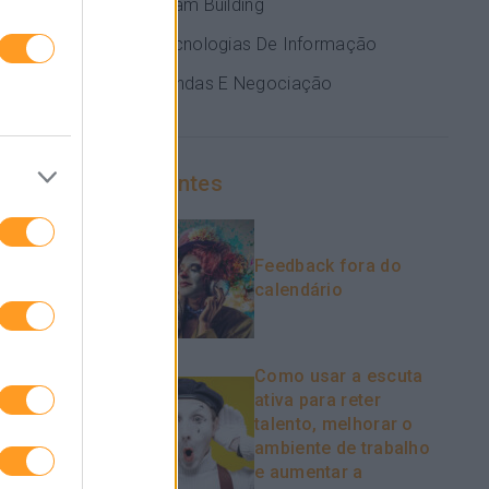
Team Building
rogressão
s. Devido a
Tecnologias De Informação
tantemente.
Vendas E Negociação
e forma
elhoria
Recentes
m possíveis
Feedback fora do
calendário
Como usar a escuta
ativa para reter
talento, melhorar o
ambiente de trabalho
e aumentar a