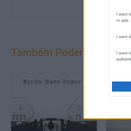
RECURSOS HUMANO
I want t
or app.
I want t
Também Poderá Gostar
I want t
authenti