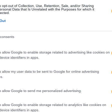
qualidade, formação a cargo da empresa, possibilidade de p
o opt-out of Collection, Use, Retention, Sale, and/or Sharing
ção e fomenta valores como a equidade, igualdade, entre outro
ersonal Data that Is Unrelated with the Purposes for which it
lected.
oesa, repleta de talento e com a capacidade de melhorar cons
Out
ursos humanos?
de acompanhar essa mesma evolução. A Mercadona aposta, d
consents
como na qualidade laboral, sendo conscientes do esforço de m
constantes em que a Mercadona se encontra imersa não seria
as pessoas que fazem parte da empresa.
o allow Google to enable storage related to advertising like cookies on
evice identifiers in apps.
e aqui
.
o allow my user data to be sent to Google for online advertising
rto Rh Meeting 2019
Recursos Humanos
s.
to allow Google to send me personalized advertising.
or
Seguinte
o allow Google to enable storage related to analytics like cookies on
S
O LÍDER ‘SUSTENTÁVEL’: PORQUE TEMOS
evice identifiers in apps.