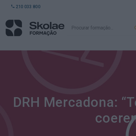
210 033 800
DRH Mercadona: “T
coeren