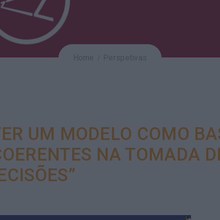
Home
Perspetivas
TER UM MODELO COMO BA
COERENTES NA TOMADA D
ECISÕES”