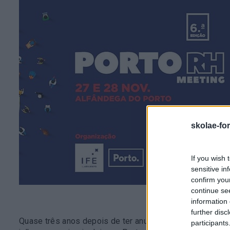
skolae-fo
If you wish 
sensitive in
confirm you
continue se
information 
further disc
Quase três anos depois de ter anunciado a internacion
participants