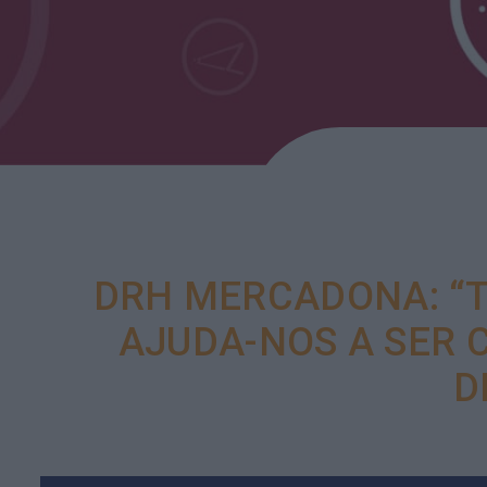
DRH MERCADONA: “
AJUDA-NOS A SER 
D