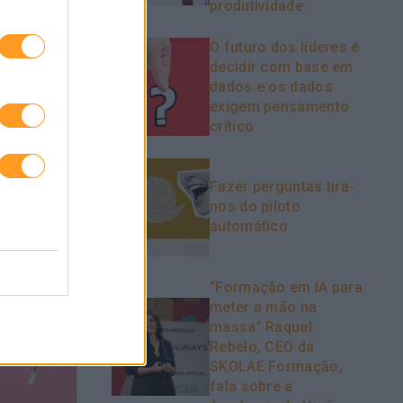
produtividade
O futuro dos líderes é
decidir com base em
dados e os dados
exigem pensamento
crítico
Fazer perguntas tira-
nos do piloto
automático
“Formação em IA para
meter a mão na
massa” Raquel
Rebelo, CEO da
SKOLAE Formação,
fala sobre a