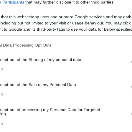
0 colaboradores portugueses, a empresa de retalho prevê cheg
Participants
that may further disclose it to other third parties.
ecursos Humanos da Mercadona Portugal, vai estar no
Porto RH
rar a equipa portuguesa para o crescimento da marca.
 that this website/app uses one or more Google services and may gath
including but not limited to your visit or usage behaviour. You may click 
rcado que não é aquele onde nasceu. De que forma adaptaram 
 to Google and its third-party tags to use your data for below specifi
ogle consent section.
ão, assumimos uma postura de humildade e constante aprend
l Data Processing Opt Outs
 Recursos Humanos adotámos essa mesma estratégia e, para
do, fizemos um estudo aprofundado do mercado português, da
o opt-out of the Sharing of my personal data.
 de RH com colaboradores portugueses que conhecessem o con
nhola, cuja cultura empresarial está assente no Modelo de Q
In
 satisfação de cinco componentes: o Chefe (que é como desig
 Sociedade e o Capital. Ter um modelo como base ajuda-nos a s
o opt-out of the Sale of my Personal Data.
 de Recursos Humanos, a implementar medidas que promovam 
Trabalhador.
In
eu negócio, é conhecida por todos. Que impacto é que isso 
to opt-out of processing my Personal Data for Targeted
ing.
cursos Humanos subjacentes e que temos vindo a implementa
In
emente, convertem-se num fator de atração. Estas políticas