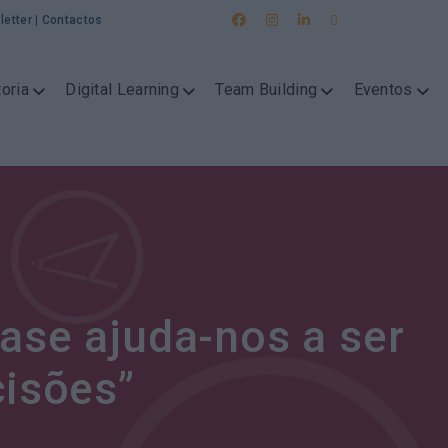
letter
|
Contactos
oria
Digital Learning
Team Building
Eventos
se ajuda-nos a ser
cisões”