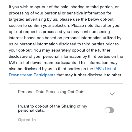
Vivemos num contexto imprevisível, mas as pessoas
If you wish to opt-out of the sale, sharing to third parties, or
procuram sobretudo sentir-se consideradas e
processing of your personal or sensitive information for
valorizadas. Devemos ser empáticos e investir tempo
targeted advertising by us, please use the below opt-out
para ouvir as pessoas no verdadeiro sentido do verbo.
section to confirm your selection. Please note that after your
A partir daí é importante termos coragem de
opt-out request is processed you may continue seeing
interest-based ads based on personal information utilized by
transformar esse feedback em ações efetivas e que as
us or personal information disclosed to third parties prior to
possam ajudar a sentir maior conforto neste momento.
your opt-out. You may separately opt-out of the further
Tudo isto sem nunca desvirtuar verdade e estimulando
disclosure of your personal information by third parties on the
a cultura genuína da empresa, pois apenas essa
IAB’s list of downstream participants. This information may
autenticidade será capaz de despertar uma ligação
also be disclosed by us to third parties on the
IAB’s List of
forte entre as pessoas e a organização.
Downstream Participants
that may further disclose it to other
third parties.
Personal Data Processing Opt Outs
Please note that this website/app uses one or more Google
Gostou deste artigo?
Subscreva a newsletter do
services and may gather and store information including but
RHBizz aqui
. Siga-nos também no
LinkedIn
.
I want to opt-out of the Sharing of my
not limited to your visit or usage behaviour. You may click to
personal data.
grant or deny consent to Google and its third-party tags to
TAGS:
Head Of People
Interaction & Brand
Opted In
use your data for below specified purposes in below Google
consent section.