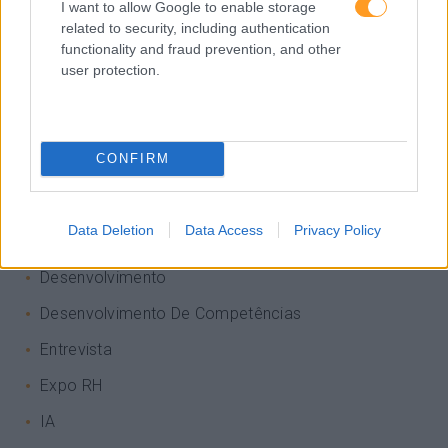
I want to allow Google to enable storage
related to security, including authentication
functionality and fraud prevention, and other
Categorias Blog
user protection.
Aprendizagem
Artigo De Opinião
CONFIRM
Atendimento E Relação Cliente
Comunicação
Data Deletion
Data Access
Privacy Policy
Cultura
Desenvolvimento
Desenvolvimento De Competências
Entrevista
Expo RH
IA