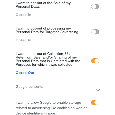
Luís Silva
I want to opt-out of the Sale of my
Personal Data.
Opted In
I want to opt-out of processing my
Personal Data for Targeted Advertising.
Anterior
Seguinte
Opted In
SUBSTITUIR O T PELO D
NEUROAPRENDIZAGEM
I want to opt-out of Collection, Use,
Retention, Sale, and/or Sharing of my
Personal Data that Is Unrelated with the
Purposes for which it was collected.
Também Poderá Gostar
Opted Out
Google consents
I want to allow Google to enable storage
related to advertising like cookies on web or
device identifiers in apps.