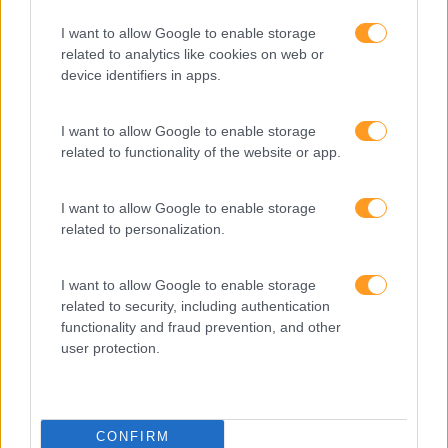
Verão
I want to allow Google to enable storage
related to analytics like cookies on web or
device identifiers in apps.
I want to allow Google to enable storage
related to functionality of the website or app.
I want to allow Google to enable storage
related to personalization.
I want to allow Google to enable storage
related to security, including authentication
Formações ajustadas
functionality and fraud prevention, and other
user protection.
ao seu negócio
FORMAÇÕES À
CONFIRM