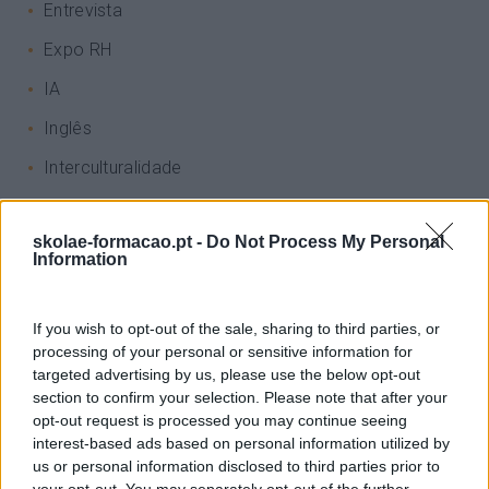
Entrevista
Expo RH
IA
Inglês
Interculturalidade
Keep In Mind
skolae-formacao.pt -
Do Not Process My Personal
Liderança
Information
Mudança
Perspetivas
If you wish to opt-out of the sale, sharing to third parties, or
processing of your personal or sensitive information for
Pessoas
targeted advertising by us, please use the below opt-out
section to confirm your selection. Please note that after your
PORTO RH MEETING
opt-out request is processed you may continue seeing
Recursos Humanos
interest-based ads based on personal information utilized by
us or personal information disclosed to third parties prior to
Sem Categoria
your opt-out. You may separately opt-out of the further