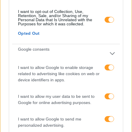
melhorar o ambiente de
trabalho e aumentar a
I want to opt-out of Collection, Use,
produtividade
Retention, Sale, and/or Sharing of my
Personal Data that Is Unrelated with the
Purposes for which it was collected.
O futuro dos líderes é
decidir com base em
Opted Out
dados e os dados
exigem pensamento
Google consents
crítico
I want to allow Google to enable storage
related to advertising like cookies on web or
Fazer perguntas tira-nos
device identifiers in apps.
do piloto automático
I want to allow my user data to be sent to
Google for online advertising purposes.
“Formação em IA para
meter a mão na massa”
Raquel Rebelo, CEO da
I want to allow Google to send me
SKOLAE Formação, fala
personalized advertising.
sobre a Academia de