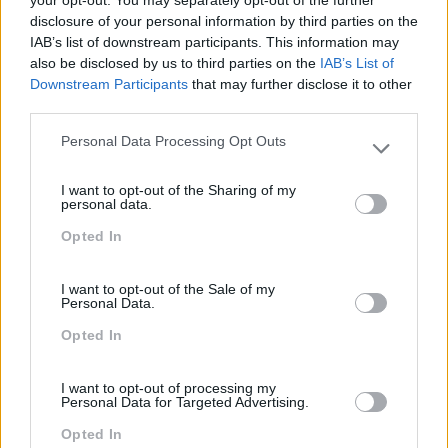
disclosure of your personal information by third parties on the
Sustentabilidade
IAB’s list of downstream participants. This information may
also be disclosed by us to third parties on the
IAB’s List of
Team Building
Downstream Participants
that may further disclose it to other
Tecnologias De Informação
third parties.
Vendas E Negociação
Personal Data Processing Opt Outs
Please note that this website/app uses one or more Google
services and may gather and store information including but
I want to opt-out of the Sharing of my
not limited to your visit or usage behaviour. You may click to
personal data.
grant or deny consent to Google and its third-party tags to
Recentes
Opted In
use your data for below specified purposes in below Google
consent section.
I want to opt-out of the Sale of my
Personal Data.
Feedback fora do
calendário
Opted In
I want to opt-out of processing my
Personal Data for Targeted Advertising.
Como usar a escuta
ativa para reter talento,
Opted In