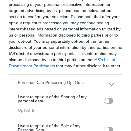
processing of your personal or sensitive information for
targeted advertising by us, please use the below opt-out
Novas Ferramentas De
Energia Para O Regresso
section to confirm your selection. Please note that after your
Trabalho Na Investigação:
Ao Escritório
opt-out request is processed you may continue seeing
Entre A Velocidade E O
interest-based ads based on personal information utilized by
Essencial Humano
us or personal information disclosed to third parties prior to
your opt-out. You may separately opt-out of the further
Pesquisa
disclosure of your personal information by third parties on the
IAB’s list of downstream participants. This information may
also be disclosed by us to third parties on the
IAB’s List of
Downstream Participants
that may further disclose it to other
third parties.
Personal Data Processing Opt Outs
Please note that this website/app uses one or more Google
services and may gather and store information including but
I want to opt-out of the Sharing of my
not limited to your visit or usage behaviour. You may click to
personal data.
grant or deny consent to Google and its third-party tags to
Opted In
use your data for below specified purposes in below Google
consent section.
I want to opt-out of the Sale of my
Personal Data.