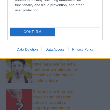
functionality and fraud prevention, and other
user protection.
Recentes
CONFIRM
Feedback fora do
calendário
Data Deletion
Data Access
Privacy Policy
Como usar a escuta
ativa para reter talento,
melhorar o ambiente de
trabalho e aumentar a
produtividade
O futuro dos líderes é
decidir com base em
dados e os dados
exigem pensamento