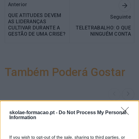
Anterior
QUE ATITUDES DEVEM
Seguinte
AS LIDERANÇAS
CULTIVAR DURANTE A
TELETRABALHO: O QUE
GESTÃO DE UMA CRISE?
NINGUÉM CONTA
Também Poderá Gostar
skolae-formacao.pt -
Do Not Process My Personal
Information
If you wish to opt-out of the sale, sharing to third parties, or