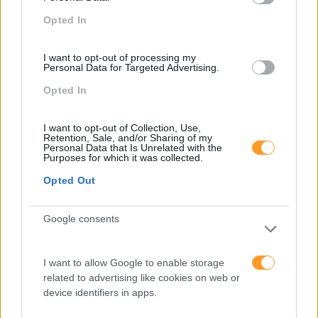
Categorias Blog
Opted In
Aprendizagem
Artigo De Opinião
I want to opt-out of processing my
Personal Data for Targeted Advertising.
Atendimento E Relação Cliente
Opted In
Comunicação
I want to opt-out of Collection, Use,
Cultura
Retention, Sale, and/or Sharing of my
Personal Data that Is Unrelated with the
Desenvolvimento
Purposes for which it was collected.
Opted Out
Desenvolvimento De Competências
Entrevista
Google consents
Expo RH
IA
I want to allow Google to enable storage
related to advertising like cookies on web or
Inglês
device identifiers in apps.
Interculturalidade