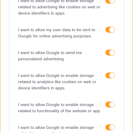
I want to allow Google to enable storage
related to advertising like cookies on web or
device identifiers in apps.
I want to allow my user data to be sent to
TRABALHO EM EQUIPA VAI MUITO PARA ALÉM DO NÃO
Google for online advertising purposes.
CONFLITO
É a ambição de qualquer líder, garantir que com ele estão
I want to allow Google to send me
não um conjunto de pessoas que trabalham juntas e sim
personalized advertising.
uma equipa que aprende, questiona e faz em conjunto.
Em que a singularidade de...
I want to allow Google to enable storage
related to analytics like cookies on web or
LEIA MAIS
device identifiers in apps.
I want to allow Google to enable storage
related to functionality of the website or app.
I want to allow Google to enable storage