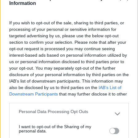
Information
LEIA MAIS
If you wish to opt-out of the sale, sharing to third parties, or
processing of your personal or sensitive information for
targeted advertising by us, please use the below opt-out
section to confirm your selection. Please note that after your
opt-out request is processed you may continue seeing
interest-based ads based on personal information utilized by
us or personal information disclosed to third parties prior to
your opt-out. You may separately opt-out of the further
disclosure of your personal information by third parties on the
IAB’s list of downstream participants. This information may
also be disclosed by us to third parties on the
IAB’s List of
Downstream Participants
that may further disclose it to other
third parties.
Personal Data Processing Opt Outs
Please note that this website/app uses one or more Google
services and may gather and store information including but
I want to opt-out of the Sharing of my
not limited to your visit or usage behaviour. You may click to
TEAMBUILDING, COMO TER A CERTEZA QUE RESULTA
personal data.
grant or deny consent to Google and its third-party tags to
EM EMPOWERMENT COLETIVO