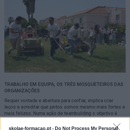
TRABALHO EM EQUIPA, OS TRÊS MOSQUETEIROS DAS
ORGANIZAÇÕES
Requer vontade e abertura para confiar, implica criar
laços e acreditar que juntos somos mesmo mais fortes e
mais felizes. Numa ação de teambuilding o objetivo é
compreender, através de metáforas, que todos são
importantes...
skolae-formacao.pt -
Do Not Process My Personal