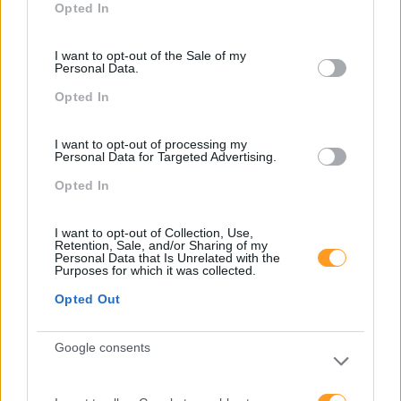
Opted In
use your data for below specified purposes in below Google
O momento de teambuilding é um exercício de
consent section.
alinhamento em prol de um objetivo comum, junta numa
I want to opt-out of the Sale of my
mesma equação trabalhar competências de comunicação,
Personal Data.
colaboração adaptabilidade, gestão de conflitos,
Opted In
negociação e até motivação. Quando bem construído,...
I want to opt-out of processing my
Personal Data for Targeted Advertising.
LEIA MAIS
Opted In
I want to opt-out of Collection, Use,
Retention, Sale, and/or Sharing of my
Personal Data that Is Unrelated with the
Purposes for which it was collected.
Opted Out
Google consents