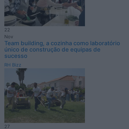
22
Nov
Team building, a cozinha como laboratório
único de construção de equipas de
sucesso
RH Bizz
27