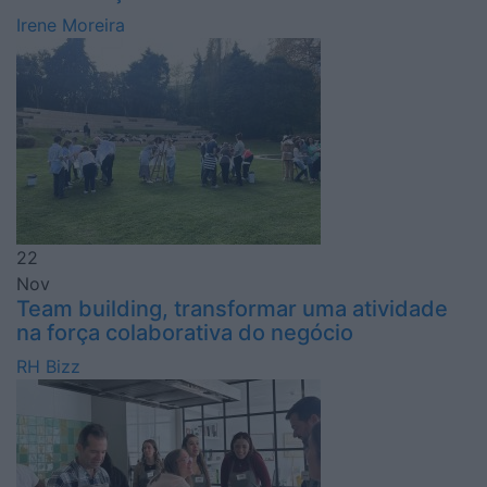
Irene Moreira
22
Nov
Team building, transformar uma atividade
na força colaborativa do negócio
RH Bizz