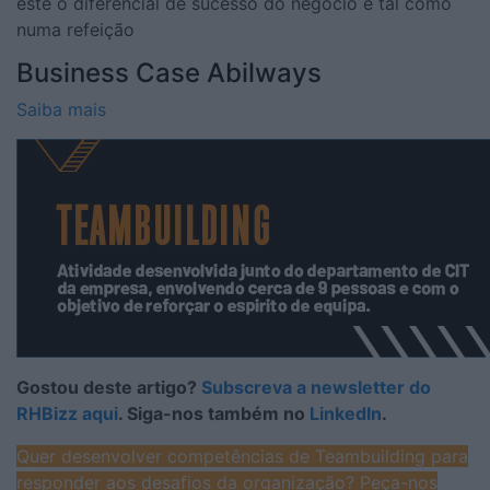
este o diferencial de sucesso do negócio e tal como
numa refeição
Business Case Abilways
Saiba mais
Gostou deste artigo?
Subscreva a newsletter do
RHBizz aqui
. Siga-nos também no
LinkedIn
.
Quer desenvolver competências de Teambuilding para
responder aos desafios da organização? Peça-nos