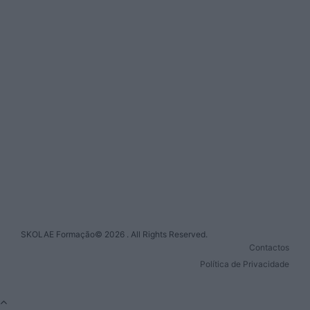
Outras marcas do Grupo
Presença do grupo na Europa
FRANÇA
BÉLGICA
ESPANHA
LUXEMBURGO
SKOLAE Formação© 2026 . All Rights Reserved.
Contactos
Política de Privacidade