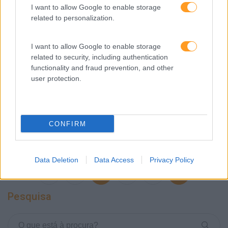
I want to allow Google to enable storage
2020 O ANO DE TODAS AS MUDANÇAS
related to personalization.
É um sentimento partilhado, 2020 marca pela
transformação repentina que provocou no nosso modus
I want to allow Google to enable storage
vivendi. Grandes mudanças aconteceram e
related to security, including authentication
transformaram pessoas e empresas. A revolução
functionality and fraud prevention, and other
provocada pela adesão, mais ou menos imposta ao
user protection.
teletrabalho e…
LEIA MAIS
CONFIRM
Data Deletion
Data Access
Privacy Policy
1
…
18
19
20
Pesquisa