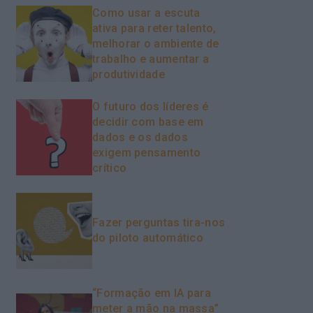
Como usar a escuta
ativa para reter talento,
melhorar o ambiente de
trabalho e aumentar a
produtividade
O futuro dos líderes é
decidir com base em
dados e os dados
exigem pensamento
crítico
Fazer perguntas tira-nos
do piloto automático
“Formação em IA para
meter a mão na massa”