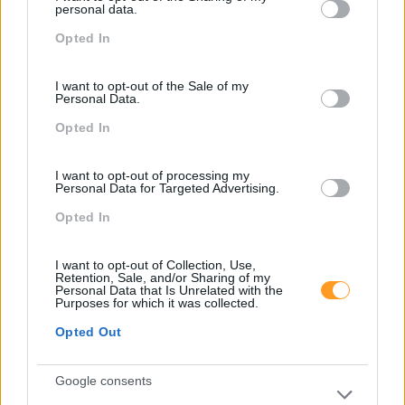
not limited to your visit or usage behaviour. You may click to
LEIA MAIS
personal data.
grant or deny consent to Google and its third-party tags to
Opted In
use your data for below specified purposes in below Google
consent section.
I want to opt-out of the Sale of my
Personal Data.
Opted In
I want to opt-out of processing my
Personal Data for Targeted Advertising.
Opted In
I want to opt-out of Collection, Use,
Retention, Sale, and/or Sharing of my
Personal Data that Is Unrelated with the
Purposes for which it was collected.
Opted Out
SUBSTITUIR O T PELO D
As empresas são um lugar de encontro? Claramente que
Google consents
sim, juntam pessoas que constroem a história da