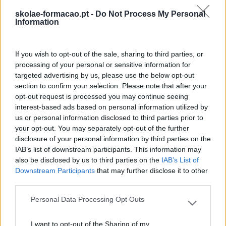
skolae-formacao.pt -
Do Not Process My Personal
Information
If you wish to opt-out of the sale, sharing to third parties, or
processing of your personal or sensitive information for
targeted advertising by us, please use the below opt-out
section to confirm your selection. Please note that after your
opt-out request is processed you may continue seeing
interest-based ads based on personal information utilized by
us or personal information disclosed to third parties prior to
your opt-out. You may separately opt-out of the further
MEET THE MAKERS
disclosure of your personal information by third parties on the
IAB’s list of downstream participants. This information may
Luís Silva, Head of People, Interaction & Brand,
also be disclosed by us to third parties on the
IAB’s List of
FABAMAQ “Vivemos num contexto imprevisível, mas as
Downstream Participants
that may further disclose it to other
pessoas procuram sobretudo sentir-se consideradas e
third parties.
valorizadas. Devemos ser empáticos e investir tempo
para ouvir as pessoas no verdadeiro sentido…
Personal Data Processing Opt Outs
Please note that this website/app uses one or more Google
services and may gather and store information including but
I want to opt-out of the Sharing of my