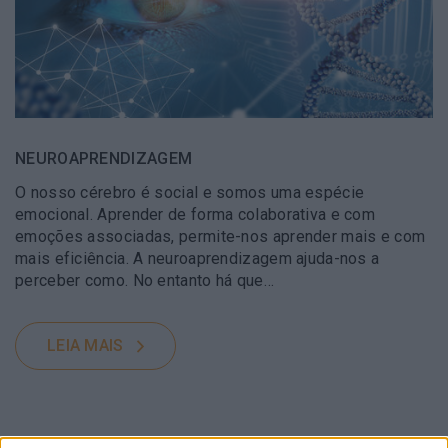
NEUROAPRENDIZAGEM
O nosso cérebro é social e somos uma espécie
emocional. Aprender de forma colaborativa e com
emoções associadas, permite-nos aprender mais e com
mais eficiência. A neuroaprendizagem ajuda-nos a
perceber como. No entanto há que…
LEIA MAIS