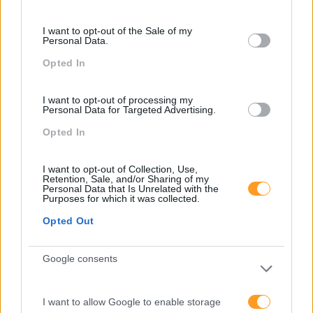
Atendimento E Relação Cliente
consent section.
Comunicação
I want to opt-out of the Sale of my
Personal Data.
Cultura
Opted In
Desenvolvimento
I want to opt-out of processing my
Desenvolvimento De Competências
Personal Data for Targeted Advertising.
Entrevista
Opted In
Expo RH
I want to opt-out of Collection, Use,
Retention, Sale, and/or Sharing of my
IA
Personal Data that Is Unrelated with the
Purposes for which it was collected.
Inglês
Opted Out
Interculturalidade
Keep In Mind
Google consents
Liderança
I want to allow Google to enable storage
Mudança