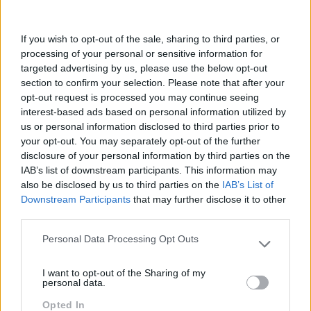
Expectativas Dos Clientes
Relação Com O Cliente
Pesquisa
If you wish to opt-out of the sale, sharing to third parties, or
processing of your personal or sensitive information for
targeted advertising by us, please use the below opt-out
section to confirm your selection. Please note that after your
opt-out request is processed you may continue seeing
interest-based ads based on personal information utilized by
us or personal information disclosed to third parties prior to
your opt-out. You may separately opt-out of the further
disclosure of your personal information by third parties on the
IAB’s list of downstream participants. This information may
also be disclosed by us to third parties on the
IAB’s List of
Downstream Participants
that may further disclose it to other
third parties.
Personal Data Processing Opt Outs
Categorias Blog
Please note that this website/app uses one or more Google
services and may gather and store information including but
Aprendizagem
I want to opt-out of the Sharing of my
not limited to your visit or usage behaviour. You may click to
personal data.
Artigo De Opinião
grant or deny consent to Google and its third-party tags to
Opted In
use your data for below specified purposes in below Google