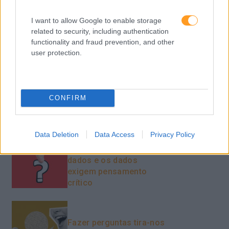
Feedback fora do
I want to allow Google to enable storage
calendário
related to security, including authentication
functionality and fraud prevention, and other
user protection.
Como usar a escuta
ativa para reter talento,
melhorar o ambiente de
CONFIRM
trabalho e aumentar a
produtividade
Data Deletion
Data Access
Privacy Policy
O futuro dos líderes é
decidir com base em
dados e os dados
exigem pensamento
crítico
Fazer perguntas tira-nos