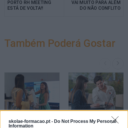
PORTO RH MEETING
VAI MUITO PARA ALÉM
ESTÁ DE VOLTA!!
DO NÃO CONFLITO
Também Poderá Gostar
Negociação, A Chave
Escuta Ativa, A Peça
skolae-formacao.pt -
Do Not Process My Personal
Para Superar As
Chave Na Construção Da
Information