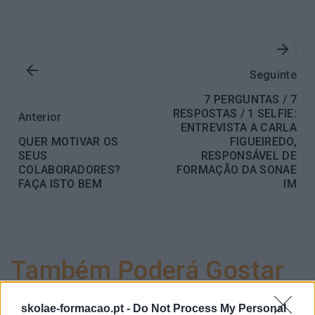
Seguinte
7 PERGUNTAS / 7
RESPOSTAS / 1 SELFIE:
Anterior
ENTREVISTA A CARLA
QUER MOTIVAR OS
FIGUEIREDO,
SEUS
RESPONSÁVEL DE
COLABORADORES?
FORMAÇÃO DA SONAE
FAÇA ISTO BEM
IM
Também Poderá Gostar
skolae-formacao.pt -
Do Not Process My Personal