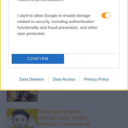
Sustentabilidade
Team Building
I want to allow Google to enable storage
related to security, including authentication
Tecnologias De Informação
functionality and fraud prevention, and other
user protection.
Vendas E Negociação
CONFIRM
Recentes
Data Deletion
Data Access
Privacy Policy
Feedback fora do
calendário
Como usar a escuta
ativa para reter talento,
melhorar o ambiente de