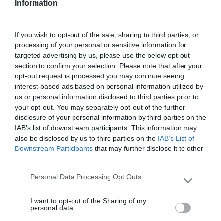
Information
If you wish to opt-out of the sale, sharing to third parties, or
processing of your personal or sensitive information for
targeted advertising by us, please use the below opt-out
section to confirm your selection. Please note that after your
opt-out request is processed you may continue seeing
interest-based ads based on personal information utilized by
Investir Em Formação TI E
Analytics E Big Data: Por
us or personal information disclosed to third parties prior to
your opt-out. You may separately opt-out of the further
IA
Onde Começar A
disclosure of your personal information by third parties on the
Capacitação Dos
IAB’s list of downstream participants. This information may
Colaboradores
also be disclosed by us to third parties on the
IAB’s List of
Downstream Participants
that may further disclose it to other
Pesquisa
third parties.
Personal Data Processing Opt Outs
Please note that this website/app uses one or more Google
services and may gather and store information including but
I want to opt-out of the Sharing of my
not limited to your visit or usage behaviour. You may click to
personal data.
grant or deny consent to Google and its third-party tags to