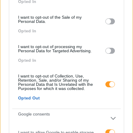
Opted In
use your data for below specified purposes in below Google
consent section.
I want to opt-out of the Sale of my
Personal Data.
Opted In
Categorias Blog
I want to opt-out of processing my
Personal Data for Targeted Advertising.
Aprendizagem
Opted In
Artigo De Opinião
I want to opt-out of Collection, Use,
Atendimento E Relação Cliente
Retention, Sale, and/or Sharing of my
Personal Data that Is Unrelated with the
Comunicação
Purposes for which it was collected.
Opted Out
Cultura
Desenvolvimento
Google consents
Desenvolvimento De Competências
Entrevista
I want to allow Google to enable storage