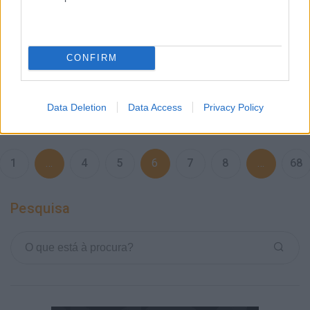
essencial para o negócio e não faltam razões que
justificam Agiliza o acesso a mercados Internacionais e
aumento as oportunidades de negócio O inglês…
CONFIRM
LEIA MAIS
Data Deletion
Data Access
Privacy Policy
1
…
4
5
6
7
8
…
68
Pesquisa