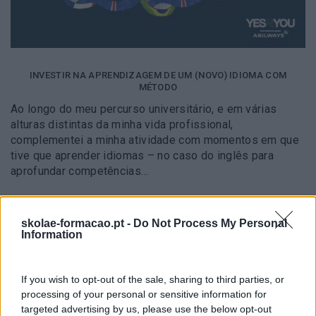
INVESTIR NA APRENDIZAGEM DE UM (NOVO) IDIOMA COM
MÉTODO
Ao longo do meu percurso universitário, e em várias
alturas distintas da minha vida profissional,
complementei a minha atividade com momentos em que
tive que aprender idiomas – no caso do inglês para
aprofundar competências…
LEIA MAIS
skolae-formacao.pt -
Do Not Process My Personal
Information
If you wish to opt-out of the sale, sharing to third parties, or
processing of your personal or sensitive information for
targeted advertising by us, please use the below opt-out