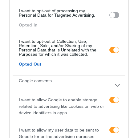
I want to opt-out of processing my
Personal Data for Targeted Advertising.
Opted In
I want to opt-out of Collection, Use,
Retention, Sale, and/or Sharing of my
Personal Data that Is Unrelated with the
Purposes for which it was collected.
Opted Out
Google consents
ABILWAYS REFORÇA PRESENÇA NA EUROPA E ABRE FILIAL EM
ESPANHA
I want to allow Google to enable storage
ABILWAYS REFORÇA PRESENÇA NA EUROPA COM A
related to advertising like cookies on web or
ABERTURA DA SUA FILIAL EM ESPANHA A ABILWAYS,
device identifiers in apps.
grupo europeu de referência no setor da educação,
anuncia com entusiasmo a abertura da sua filial em
I want to allow my user data to be sent to
Espanha: ABILWAYS ESPAÑA,…
Google for online advertising purposes.