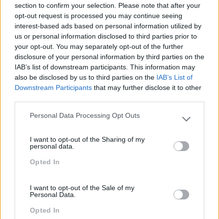
section to confirm your selection. Please note that after your
opt-out request is processed you may continue seeing
interest-based ads based on personal information utilized by
us or personal information disclosed to third parties prior to
your opt-out. You may separately opt-out of the further
disclosure of your personal information by third parties on the
IAB’s list of downstream participants. This information may
also be disclosed by us to third parties on the
IAB’s List of
Downstream Participants
that may further disclose it to other
third parties.
ESPANHOL: O IDIOMA QUE ABRE PORTAS PARA O FUTURO
Personal Data Processing Opt Outs
Já pensou nas oportunidades de crescimento que
Please note that this website/app uses one or more Google
aprender espanhol pode trazer aos seus colaboradores
services and may gather and store information including but
e ao negócio? O espanhol é uma das línguas mais
I want to opt-out of the Sharing of my
not limited to your visit or usage behaviour. You may click to
personal data.
influentes do mundo, com mais de 500 milhões de
grant or deny consent to Google and its third-party tags to
falantes nativos….
Opted In
use your data for below specified purposes in below Google
consent section.
I want to opt-out of the Sale of my
LEIA MAIS
Personal Data.
Opted In